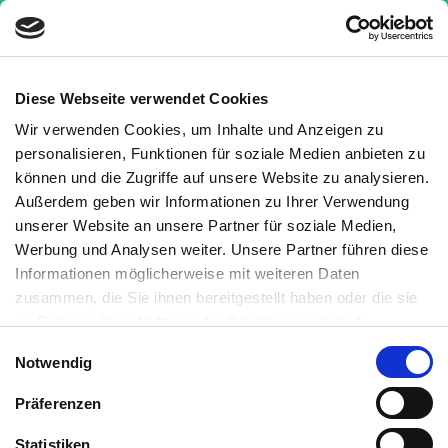
Diese Webseite verwendet Cookies
Wir verwenden Cookies, um Inhalte und Anzeigen zu
Krankheiten
»
Hauterkrankungen
»
personalisieren, Funktionen für soziale Medien anbieten zu
Schuppenflechte
»
Schuppenflechte (Psoriasis)
können und die Zugriffe auf unsere Website zu analysieren.
von A bis Z
Außerdem geben wir Informationen zu Ihrer Verwendung
unserer Website an unsere Partner für soziale Medien,
Schuppenflechte (Psoriasis)
Werbung und Analysen weiter. Unsere Partner führen diese
von A bis Z
Informationen möglicherweise mit weiteren Daten
zusammen, die Sie ihnen bereitgestellt haben oder die sie
Medizinisch geprüft
im Rahmen Ihrer Nutzung der Dienste gesammelt
haben. Sie können jederzeit die Cookie-Einstellungen
Einwilligungsauswahl
Notwendig
widerrufen oder ändern:
Cookie-Einstellungen
. Es befindet
Geschrieben von:
sich auch ein Link in der Fußzeile zu den Einstellungen der
Martin Auerswald, M.Sc.
Präferenzen
Cookies um diese jederzeit widerrufen oder ändern zu
Medizinisch überprüft von:
können.
Statistiken