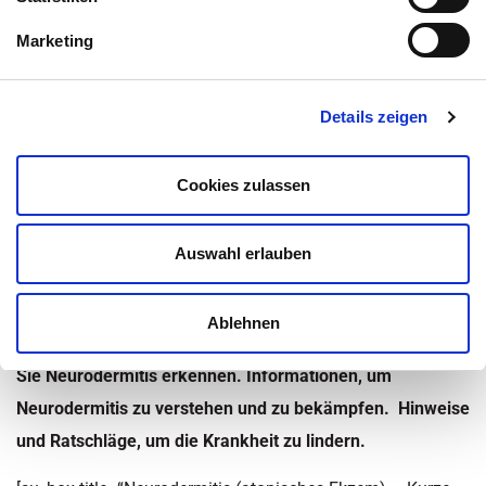
Inhaltsüberblick
Marketing
Kategorie:
Neurodermitis
Zuletzt aktualisiert am 19. März 2020 um 21:01
Details zeigen
Neurodermitis ist eine chronisch-
Cookies zulassen
entzündliche
Erkrankung
der Haut, die in vielen Belangen
einer
Autoimmunerkrankung
entspricht – je
doch
ist sie
Auswahl erlauben
keine. Etwa fünf Millionen Menschen in Deutschland sind
Neurodermitiker, viele davon Kinder und Babys.
Ablehnen
Erfahren Sie hier alles Wichtige zu Neurodermitis und wie
Sie Neurodermitis erkennen. Informationen, um
Neurodermitis zu verstehen und zu bekämpfen. Hinweise
und Ratschläge, um die Krankheit zu lindern.