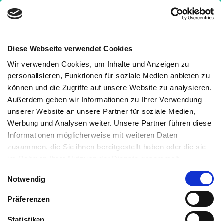
Diese Webseite verwendet Cookies
Wir verwenden Cookies, um Inhalte und Anzeigen zu
Krankheiten
»
Hauterkrankungen
»
Neurodermitis
personalisieren, Funktionen für soziale Medien anbieten zu
»
Neurodermitis (atopisches Ekzem) von A bis Z
können und die Zugriffe auf unsere Website zu analysieren.
Außerdem geben wir Informationen zu Ihrer Verwendung
Neurodermitis (atopisches
unserer Website an unsere Partner für soziale Medien,
Ekzem) von A bis Z
Werbung und Analysen weiter. Unsere Partner führen diese
Informationen möglicherweise mit weiteren Daten
Medizinisch geprüft
zusammen, die Sie ihnen bereitgestellt haben oder die sie
im Rahmen Ihrer Nutzung der Dienste gesammelt
haben. Sie können jederzeit die Cookie-Einstellungen
Geschrieben von:
Einwilligungsauswahl
Notwendig
widerrufen oder ändern:
Cookie-Einstellungen
. Es befindet
Martin Auerswald, M.Sc.
sich auch ein Link in der Fußzeile zu den Einstellungen der
Medizinisch überprüft von:
Präferenzen
Cookies um diese jederzeit widerrufen oder ändern zu
können.
Statistiken