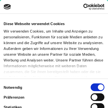
Diese Webseite verwendet Cookies
Wir verwenden Cookies, um Inhalte und Anzeigen zu
personalisieren, Funktionen für soziale Medien anbieten zu
Klassische Fresszelle aus der myeliden Reihe des
können und die Zugriffe auf unsere Website zu analysieren.
angeborenen Immunsystems. Makrophagen
Außerdem geben wir Informationen zu Ihrer Verwendung
erkennen und beseitigen infizierte Zellen, tote Zellen,
unserer Website an unsere Partner für soziale Medien,
stark beschädigte Zellen,
Bakterien
und Viren. Sie
Werbung und Analysen weiter. Unsere Partner führen diese
Informationen möglicherweise mit weiteren Daten
bedienen sich dabei überwiegend der
Phagozytose
,
zusammen, die Sie ihnen bereitgestellt haben oder die sie
um ihre Opfer zu beseitigen (daher der Name
im Rahmen Ihrer Nutzung der Dienste gesammelt
Makrophage).
haben. Sie können jederzeit die Cookie-Einstellungen
Einwilligungsauswahl
Notwendig
widerrufen oder ändern:
Cookie-Einstellungen
. Es befindet
sich auch ein Link in der Fußzeile zu den Einstellungen der
Präferenzen
Cookies um diese jederzeit widerrufen oder ändern zu
können.
Statistiken