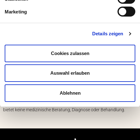
Medumio
Marketing
Details zeigen
Menü
Kontakt
Moralische Grundlagen
Cookies zulassen
Sicherheitshinweise
Team
Auswahl erlauben
Wissenschaftlicher Beirat
Jobs
Ablehnen
© 2025 Medumio. Alle Rechte vorbehalten. Unsere Website-Dienste, -
Inhalte und -Produkte dienen nur zu Informationszwecken. Medumio
bietet keine medizinische Beratung, Diagnose oder Behandlung.