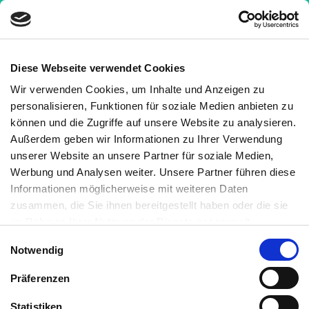
Diese Webseite verwendet Cookies
Wir verwenden Cookies, um Inhalte und Anzeigen zu
personalisieren, Funktionen für soziale Medien anbieten zu
Neutrophile
Granulozyten
beschießen
können und die Zugriffe auf unsere Website zu analysieren.
Krankheitserreger mit Granula, können sie aber auch
Außerdem geben wir Informationen zu Ihrer Verwendung
aktiv fressen und verdauen. Im Notfall greifen sie
unserer Website an unsere Partner für soziale Medien,
Krankheitserreger ähnlich eines Kamikaze-Angriffs
Werbung und Analysen weiter. Unsere Partner führen diese
Informationen möglicherweise mit weiteren Daten
mit ihrer eigenen DNA an, wickeln sie darin ein und
zusammen, die Sie ihnen bereitgestellt haben oder die sie
machen sie so unschädlich (
Neutrophil Extracellular
im Rahmen Ihrer Nutzung der Dienste gesammelt
Traps
). So gestorbene Granulozyten machen einen
haben. Sie können jederzeit die Cookie-Einstellungen
Einwilligungsauswahl
Großteil des Eiters aus.
Notwendig
widerrufen oder ändern:
Cookie-Einstellungen
. Es befindet
sich auch ein Link in der Fußzeile zu den Einstellungen der
Präferenzen
Cookies um diese jederzeit widerrufen oder ändern zu
können.
Statistiken