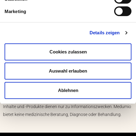
Medumio
Marketing
Details zeigen
Menü
Cookies zulassen
Kontakt
Moralische Grundlagen
Sicherheitshinweise
Team
Auswahl erlauben
Wissenschaftlicher Beirat
Jobs
Ablehnen
© 2025 Medumio. Alle Rechte vorbehalten. Unsere Website-Dienste, -
Inhalte und -Produkte dienen nur zu Informationszwecken. Medumio
bietet keine medizinische Beratung, Diagnose oder Behandlung.