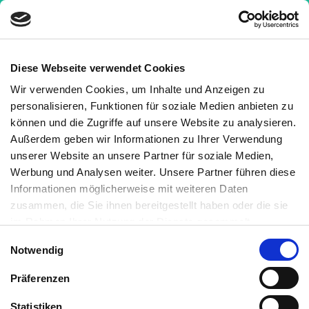
Diese Webseite verwendet Cookies
Wir verwenden Cookies, um Inhalte und Anzeigen zu
Nachrichten
»
Starker Händedruck, starkes Gehirn
personalisieren, Funktionen für soziale Medien anbieten zu
können und die Zugriffe auf unsere Website zu analysieren.
Starker Händedruck, starkes
Außerdem geben wir Informationen zu Ihrer Verwendung
Gehirn
unserer Website an unsere Partner für soziale Medien,
Werbung und Analysen weiter. Unsere Partner führen diese
6 Minuten
Medizinisch geprüft
Informationen möglicherweise mit weiteren Daten
zusammen, die Sie ihnen bereitgestellt haben oder die sie
Geschrieben von:
im Rahmen Ihrer Nutzung der Dienste gesammelt
haben. Sie können jederzeit die Cookie-Einstellungen
Kornelia C. Rebel
Einwilligungsauswahl
Notwendig
widerrufen oder ändern:
Cookie-Einstellungen
. Es befindet
Medizinisch überprüft von:
sich auch ein Link in der Fußzeile zu den Einstellungen der
Saskia Bauhausen
Präferenzen
Cookies um diese jederzeit widerrufen oder ändern zu
können.
Statistiken