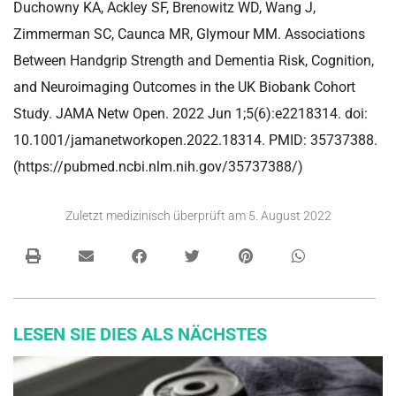
Duchowny KA, Ackley SF, Brenowitz WD, Wang J,
Zimmerman SC, Caunca MR, Glymour MM. Associations
Between Handgrip Strength and Dementia Risk, Cognition,
and Neuroimaging Outcomes in the UK Biobank Cohort
Study. JAMA Netw Open. 2022 Jun 1;5(6):e2218314. doi:
10.1001/jamanetworkopen.2022.18314. PMID: 35737388.
(https://pubmed.ncbi.nlm.nih.gov/35737388/)
Zuletzt medizinisch überprüft am
5. August 2022
LESEN SIE DIES ALS NÄCHSTES