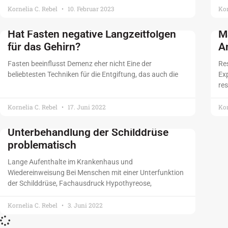
Kornelia C. Rebel
10. Februar 2023
Kor
Hat Fasten negative Langzeitfolgen
M
für das Gehirn?
A
Fasten beeinflusst Demenz eher nicht Eine der
Re
beliebtesten Techniken für die Entgiftung, das auch die
Exp
res
Kornelia C. Rebel
17. Juni 2022
Kor
Unterbehandlung der Schilddrüse
problematisch
Lange Aufenthalte im Krankenhaus und
Wiedereinweisung Bei Menschen mit einer Unterfunktion
der Schilddrüse, Fachausdruck Hypothyreose,
Kornelia C. Rebel
3. Juni 2022