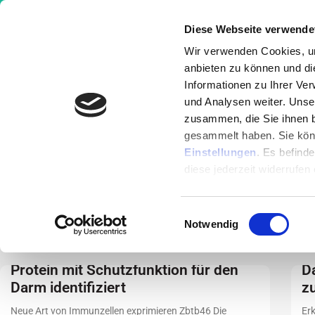
Diese Webseite verwende
Wir verwenden Cookies, um
anbieten zu können und di
Informationen zu Ihrer Ve
Wissen
Ernährung
Krankheit
und Analysen weiter. Unse
zusammen, die Sie ihnen b
gesammelt haben. Sie könn
Erkrankungen
Einstellungen
. Es befind
Erkrankungen
diese jederzeit widerrufen
Leeren und Löschen => Kankheiten übertragen 
Einwilligungsauswahl
Notwendig
Protein mit Schutzfunktion für den
D
Darm identifiziert
z
Neue Art von Immunzellen exprimieren Zbtb46 Die
Erk