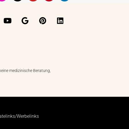
keine medizinische Beratung,
liatelinks/Werbelinks