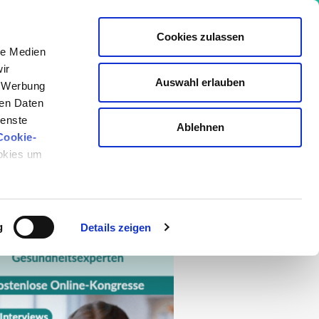
Cookies zulassen
le Medien
ir
Auswahl erlauben
, Werbung
io Akademie
ren Daten
ienste
Ablehnen
Cookie-
ookies um
ge
g
Details zeigen