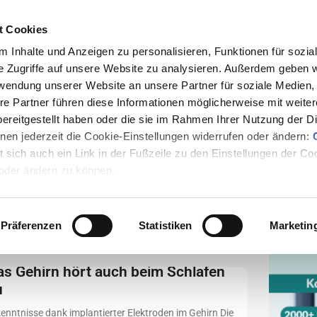
t Cookies
 Inhalte und Anzeigen zu personalisieren, Funktionen für sozia
e Zugriffe auf unsere Website zu analysieren. Außerdem geben w
rwendung unserer Website an unsere Partner für soziale Medien
en
Nachrichten
Rezepte
Events
Medum
re Partner führen diese Informationen möglicherweise mit weite
ereitgestellt haben oder die sie im Rahmen Ihrer Nutzung der D
en jederzeit die Cookie-Einstellungen widerrufen oder ändern:
et sich auch ein Link in der Fußzeile zu den Einstellungen der C
Anzei
 oder ändern zu können.
etc
Präferenzen
Statistiken
Marketin
as Gehirn hört auch beim Schlafen
u
enntnisse dank implantierter Elektroden im Gehirn Die