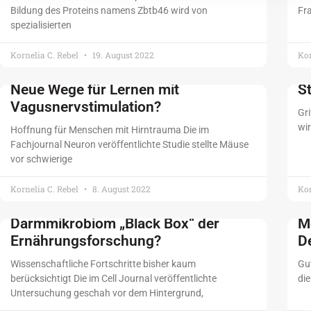
Bildung des Proteins namens Zbtb46 wird von
Fra
spezialisierten
Kornelia C. Rebel
19. August 2022
Kor
Neue Wege für Lernen mit
S
Vagusnervstimulation?
Gr
wir
Hoffnung für Menschen mit Hirntrauma Die im
Fachjournal Neuron veröffentlichte Studie stellte Mäuse
vor schwierige
Kornelia C. Rebel
8. August 2022
Kor
Darmmikrobiom „Black Box“ der
M
Ernährungsforschung?
D
Wissenschaftliche Fortschritte bisher kaum
Gut
berücksichtigt Die im Cell Journal veröffentlichte
di
Untersuchung geschah vor dem Hintergrund,