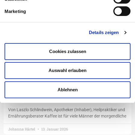
Marketing
ALLGEMEIN
Details zeigen
Cookies zulassen
Auswahl erlauben
Ablehnen
Kaffee vs. Kakao: Was ist besser für
Männer?
Von Laszlo Schlindwein, Apotheker (Inhaber), Heilpraktiker und
Ernährungsberater Kaffee ist für viele Männer der morgendliche
Johanna Härtel
13. Januar 2026