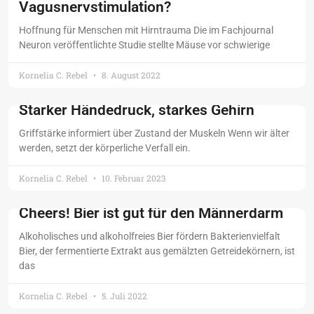
Vagusnervstimulation?
Hoffnung für Menschen mit Hirntrauma Die im Fachjournal
Neuron veröffentlichte Studie stellte Mäuse vor schwierige
Kornelia C. Rebel
8. August 2022
Starker Händedruck, starkes Gehirn
Griffstärke informiert über Zustand der Muskeln Wenn wir älter
werden, setzt der körperliche Verfall ein.
Kornelia C. Rebel
10. Februar 2023
Cheers! Bier ist gut für den Männerdarm
Alkoholisches und alkoholfreies Bier fördern Bakterienvielfalt
Bier, der fermentierte Extrakt aus gemälzten Getreidekörnern, ist
das
Kornelia C. Rebel
5. Juli 2022