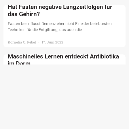
Hat Fasten negative Langzeitfolgen für
das Gehirn?
Fasten beeinflusst Demenz eher nicht Eine der beliebtesten
Techniken für die Entgiftung, das auch die
Kornelia C. Rebel
17. Juni 2022
Maschinelles Lernen entdeckt Antibiotika
im Darm
Resistenz gegen Antibiotika riesiges Gesundheitsproblem
Experten schätzen, dass die Zahl der Todesfälle durch resistente
Bakterien
Kornelia C. Rebel
7. Juni 2022
Unterbehandlung der Schilddrüse
problematisch
Lange Aufenthalte im Krankenhaus und Wiedereinweisung Bei