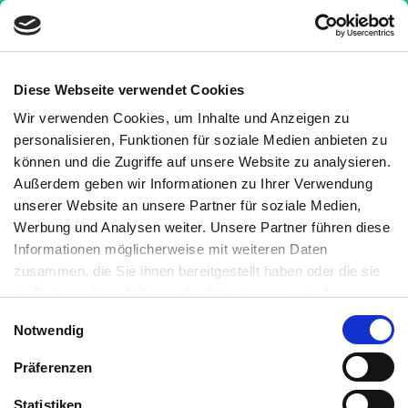
Diese Webseite verwendet Cookies
Wir verwenden Cookies, um Inhalte und Anzeigen zu
Allgemein
personalisieren, Funktionen für soziale Medien anbieten zu
können und die Zugriffe auf unsere Website zu analysieren.
Außerdem geben wir Informationen zu Ihrer Verwendung
unserer Website an unsere Partner für soziale Medien,
Werbung und Analysen weiter. Unsere Partner führen diese
Informationen möglicherweise mit weiteren Daten
zusammen, die Sie ihnen bereitgestellt haben oder die sie
im Rahmen Ihrer Nutzung der Dienste gesammelt
haben. Sie können jederzeit die Cookie-Einstellungen
Einwilligungsauswahl
Notwendig
widerrufen oder ändern:
Cookie-Einstellungen
. Es befindet
Allgemein
sich auch ein Link in der Fußzeile zu den Einstellungen der
Präferenzen
Cookies um diese jederzeit widerrufen oder ändern zu
Leeren und Löschen
können.
Statistiken