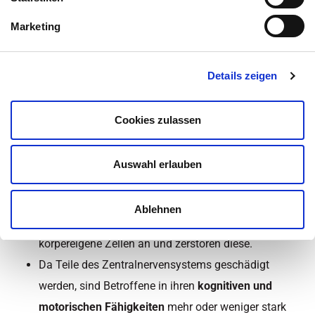
Inhaltsüberblick
Marketing
Kategorie:
Multiple Sklerose
Zuletzt aktualisiert am 19. März 2020 um 21:01
Details zeigen
[su_box title=“Multiple Sklerose – Kurze
Cookies zulassen
Zusammenfassung“]
Multiple Sklerose (MS) ist eine
Autoimmunkrankheit
Auswahl erlauben
des zentralen Nervensystems und des
Rückenmarks
.
Ablehnen
Bei Autoimmunerkrankungen greifen Immunzellen
körpereigene Zellen an und zerstören diese.
Da Teile des Zentralnervensystems geschädigt
werden, sind Betroffene in ihren
kognitiven und
motorischen Fähigkeiten
mehr oder weniger stark