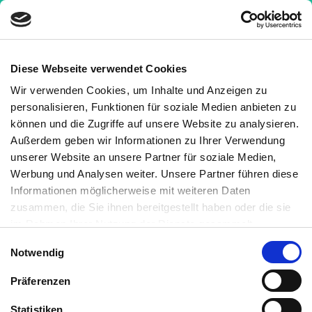
Diese Webseite verwendet Cookies
Wir verwenden Cookies, um Inhalte und Anzeigen zu
Krankheiten
»
Autoimmunerkrankungen
»
Multiple
personalisieren, Funktionen für soziale Medien anbieten zu
Sklerose
»
Multiple Sklerose (MS) von A bis Z
können und die Zugriffe auf unsere Website zu analysieren.
Außerdem geben wir Informationen zu Ihrer Verwendung
Multiple Sklerose (MS) von A
unserer Website an unsere Partner für soziale Medien,
bis Z
Werbung und Analysen weiter. Unsere Partner führen diese
Informationen möglicherweise mit weiteren Daten
Medizinisch geprüft
zusammen, die Sie ihnen bereitgestellt haben oder die sie
im Rahmen Ihrer Nutzung der Dienste gesammelt
haben. Sie können jederzeit die Cookie-Einstellungen
Geschrieben von:
Einwilligungsauswahl
Notwendig
widerrufen oder ändern:
Cookie-Einstellungen
. Es befindet
Martin Auerswald, M.Sc.
sich auch ein Link in der Fußzeile zu den Einstellungen der
Medizinisch überprüft von:
Präferenzen
Cookies um diese jederzeit widerrufen oder ändern zu
können.
Statistiken