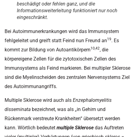
beschädigt oder fehlen ganz, und die
Informationsweiterleitung funktioniert nur noch
eingeschränkt.
Bei Autoimmunerkrankungen wird das Immunsystem
19
fehlgeleitet und greift statt Feind nun Freund an
. Es
10,42
kommt zur Bildung von Autoantikörpern
, die
körpereigene Zellen für die zytotoxischen Zellen des
Immunsystems als Feind markieren. Bei multipler Sklerose
sind die Myelinscheiden des zentralen Nervensystems Ziel
des Autoimmunangriffs.
Multiple Sklerose wird auch als
Enzephalomyelitis
disseminata
bezeichnet, was als „in Gehirn und
Rückenmark verstreute Krankheiten“ übersetzt werden
kann. Wörtlich bedeutet
multiple Sklerose
das Auftreten
vieler (multipler) Verhärtungen (von griechisch
skleros
=