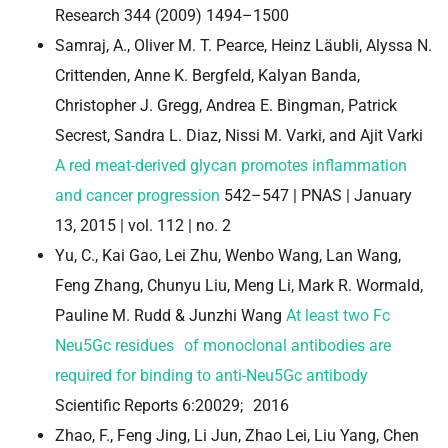
Research 344 (2009) 1494–1500
Samraj, A., Oliver M. T. Pearce, Heinz Läubli, Alyssa N.
Crittenden, Anne K. Bergfeld, Kalyan Banda,
Christopher J. Gregg, Andrea E. Bingman, Patrick
Secrest, Sandra L. Diaz, Nissi M. Varki, and Ajit Varki
A red meat-derived glycan promotes inflammation
and cancer progression
542–547 | PNAS | January
13, 2015 | vol. 112 | no. 2
Yu, C., Kai Gao, Lei Zhu, Wenbo Wang, Lan Wang,
Feng Zhang, Chunyu Liu, Meng Li, Mark R. Wormald,
Pauline M. Rudd & Junzhi Wang
At least two Fc
Neu5Gc residues of monoclonal antibodies are
required for binding to anti-Neu5Gc antibody
Scientific Reports 6:20029; 2016
Zhao, F., Feng Jing, Li Jun, Zhao Lei, Liu Yang, Chen