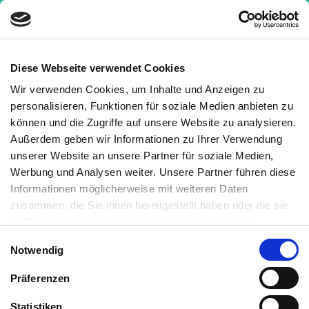
Diese Webseite verwendet Cookies
Wir verwenden Cookies, um Inhalte und Anzeigen zu
Krankheiten
»
Autoimmunerkrankungen
»
personalisieren, Funktionen für soziale Medien anbieten zu
Hashimoto Thyreoiditis
»
Hashimoto Thyreoiditis –
können und die Zugriffe auf unsere Website zu analysieren.
ein Problem mit vielen Gesichtern
Außerdem geben wir Informationen zu Ihrer Verwendung
unserer Website an unsere Partner für soziale Medien,
Hashimoto Thyreoiditis – ein
Werbung und Analysen weiter. Unsere Partner führen diese
Problem mit vielen Gesichtern
Informationen möglicherweise mit weiteren Daten
zusammen, die Sie ihnen bereitgestellt haben oder die sie
Medizinisch geprüft
im Rahmen Ihrer Nutzung der Dienste gesammelt
haben. Sie können jederzeit die Cookie-Einstellungen
Einwilligungsauswahl
Notwendig
widerrufen oder ändern:
Cookie-Einstellungen
. Es befindet
Geschrieben von:
sich auch ein Link in der Fußzeile zu den Einstellungen der
Autoimmunportal
Präferenzen
Cookies um diese jederzeit widerrufen oder ändern zu
Medizinisch überprüft von:
können.
Statistiken