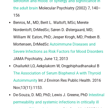
serotonin and mood: of synergy and significance in
the adult brain
Molecular Psychiatry (2002) 7, 140–
156
Benros, M., MD; Berit L. Waltoft, MSc; Merete
Nordentoft, DrMedSc; Søren D. Østergaard, MD;
William W. Eaton, PhD; Jesper Krogh, MD; Preben B.
Mortensen, DrMedSc
Autoimmune Diseases and
Severe Infections as Risk Factors for Mood Disorders
JAMA Psychiatry, June 12, 2013
Chailurkit LO, Aekplakorn W, Ongphiphadhanakul B
The Association of Serum Bisphenol A with Thyroid
Autoimmunity
Int J Environ Res Public Health. 2016
Nov;13(11):1153.
De-Souza, D. MD, PhD; Lewis J. Greene, PhD
Intestinal
permeability and systemic infections in critically ill