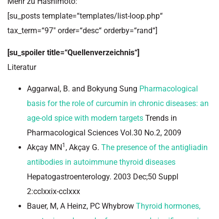
Mehr zu Hashimoto:
[su_posts template=“templates/list-loop.php“
tax_term=“97″ order=“desc“ orderby=“rand“]
[su_spoiler title=“Quellenverzeichnis“]
Literatur
Aggarwal, B. and Bokyung Sung
Pharmacological
basis for the role of curcumin in chronic diseases: an
age-old spice with modern targets
Trends in
Pharmacological Sciences Vol.30 No.2, 2009
1
Akçay MN
, Akçay G.
The presence of the antigliadin
antibodies in autoimmune thyroid diseases
Hepatogastroenterology. 2003 Dec;50 Suppl
2:cclxxix-cclxxx
Bauer, M, A Heinz, PC Whybrow
Thyroid hormones,