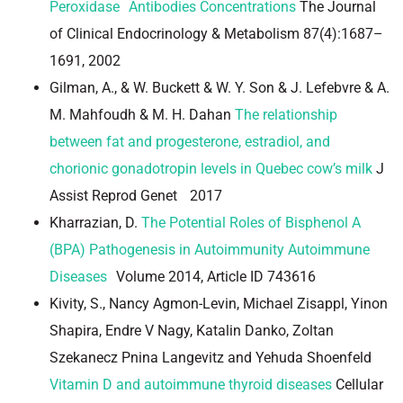
Peroxidase Antibodies Concentrations
The Journal
of Clinical Endocrinology & Metabolism 87(4):1687–
1691, 2002
Gilman, A., & W. Buckett & W. Y. Son & J. Lefebvre & A.
M. Mahfoudh & M. H. Dahan
The relationship
between fat and progesterone, estradiol, and
chorionic gonadotropin levels in Quebec cow’s milk
J
Assist Reprod Genet 2017
Kharrazian, D.
The Potential Roles of Bisphenol A
(BPA) Pathogenesis in Autoimmunity Autoimmune
Diseases
Volume 2014, Article ID 743616
Kivity, S., Nancy Agmon-Levin, Michael Zisappl, Yinon
Shapira, Endre V Nagy, Katalin Danko, Zoltan
Szekanecz Pnina Langevitz and Yehuda Shoenfeld
Vitamin D and autoimmune thyroid diseases
Cellular