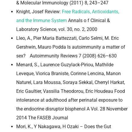
& Molecular Immunology (2011) 8, 243–247
Knight, Josef Review:
Free Radicals, Antioxidants,
and the Immune System
Annals o f Clinical &
Laboratory Science, vol. 30, no. 2, 2000
Lleo, A., Pier Maria Battezzati, Carlo Selmi, M. Eric
Gershwin, Mauro Podda Is autoimmunity a matter of
sex? Autoimmunity Reviews 7 (2008) 626–630
Menard, S., Laurence Guzylack-Piriou, Mathilde
Leveque, Viorica Braniste, Corinne Lencina, Manon
Naturel, Lara Moussa, Soraya Sekkal, Cherryl Harkat,
Eric Gaultier, Vassilia Theodorou, Eric Houdeau Food
intolerance at adulthood after perinatal exposure to
the endocrine disruptor bisphenol A Vol. 28 November
2014 The FASEB Journal
Mori, K., Y Nakagawa, H Ozaki – Does the Gut