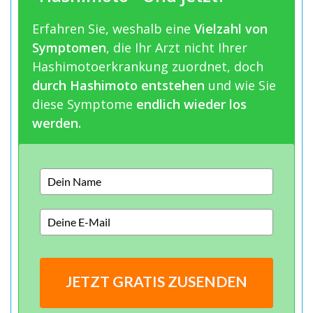
Erfahren Sie, weshalb eine
Vielzahl von
Symptomen
, die Ihr Arzt nicht Ihrer
Hashimotoerkrankung zuordnet, doch
durch Hashimoto entstehen
und wie Sie
diese Symptome
endlich wieder los
werden.
JETZT GRATIS ZUSENDEN