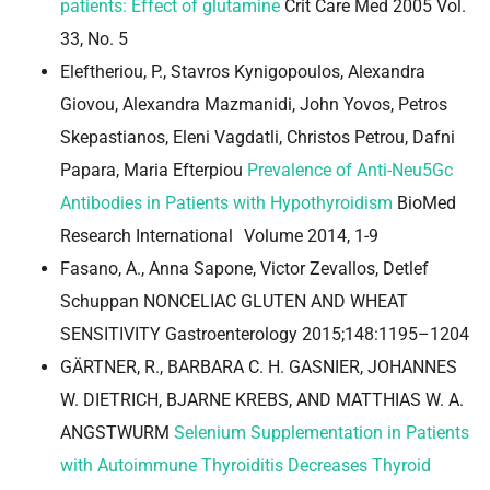
patients: Effect of glutamine
Crit Care Med 2005 Vol.
33, No. 5
Eleftheriou, P., Stavros Kynigopoulos, Alexandra
Giovou, Alexandra Mazmanidi, John Yovos, Petros
Skepastianos, Eleni Vagdatli, Christos Petrou, Dafni
Papara, Maria Efterpiou
Prevalence of Anti-Neu5Gc
Antibodies in Patients with Hypothyroidism
BioMed
Research International Volume 2014, 1-9
Fasano, A., Anna Sapone, Victor Zevallos, Detlef
Schuppan NONCELIAC GLUTEN AND WHEAT
SENSITIVITY Gastroenterology 2015;148:1195–1204
GÄRTNER, R., BARBARA C. H. GASNIER, JOHANNES
W. DIETRICH, BJARNE KREBS, AND MATTHIAS W. A.
ANGSTWURM
Selenium Supplementation in Patients
with Autoimmune Thyroiditis Decreases Thyroid