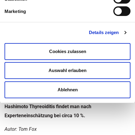
Marketing
Inhaltsüberblick
Kategorie:
Experten / Kommentare
,
Hashimoto Thyreoiditis
,
Details zeigen
Krankheiten
,
Ratgeber
Zuletzt aktualisiert am 19. März 2020 um 21:01
Cookies zulassen
Autoimmunerkrankungen gehören nach Herz-Kreislauf-
und Tumorerkrankungen zu den weltweit dritthäufigsten
Auswahl erlauben
Krankheiten mit steigender Tendenz. Erkrankungen der
Schilddrüse
findet man nach neuesten Erkenntnissen in
Ablehnen
Deutschland bei fast 50 % der Bevölkerung, allein die
Hashimoto Thyreoiditis findet man nach
Experteneinschätzung bei circa 10 %.
Autor: Tom Fox