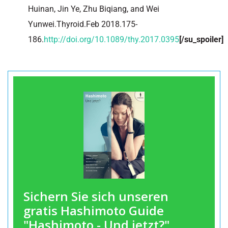
Huinan, Jin Ye, Zhu Biqiang, and Wei
Yunwei.Thyroid.Feb 2018.175-
186.
http://doi.org/10.1089/thy.2017.0395
[/su_spoiler]
Sichern Sie sich unseren
gratis Hashimoto Guide
"Hashimoto - Und jetzt?"