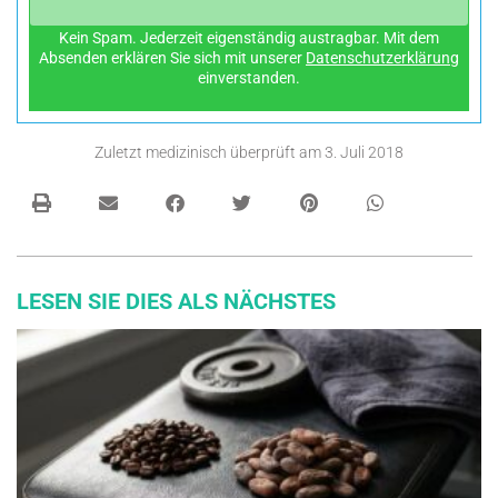
Kein Spam. Jederzeit eigenständig austragbar. Mit dem
Absenden erklären Sie sich mit unserer
Datenschutzerklärung
einverstanden.
Zuletzt medizinisch überprüft am
3. Juli 2018
LESEN SIE DIES ALS NÄCHSTES