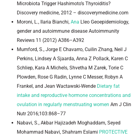
Microbiota Trigger Hashimoto’s Thyroiditis?
Discovery medicine, 2012 – discoverymedicine.com
Moroni, L., Ilaria Bianchi,
Ana
Lleo Geoepidemiology,
gender and autoimmune disease Autoimmunity
Reviews 11 (2012) A386–A392
Mumford, S., Jorge E Chavarro, Cuilin Zhang, Neil J
Perkins, Lindsey A Sjaarda, Anna Z Pollack, Karen C
Schliep, Kara A Michels, Shvetha M Zarek, Torie C
Plowden, Rose G Radin, Lynne C Messer, Robyn A
Frankel, and Jean Wactawski-Wende
Dietary fat
intake and reproductive hormone concentrations and
ovulation in regularly menstruating women
Am J Clin
Nutr 2016;103:868–77
Nabavi, S., Akbar Hajizadeh Moghaddam, Seyed
Mohammad Nabavi, Shahram Eslami
PROTECTIVE