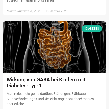
ausrechnen Vitamin D ist ein für
Martin Auerswald, M.Sc.
10. Januar 2025
DIABETES
Wirkung von GABA bei Kindern mit
Diabetes-Typ-1
Man redet nicht gerne darüber: Blähungen, Blähbauch,
Stuhlveränderungen und vielleicht sogar Bauchschmerzen –
aber etliche