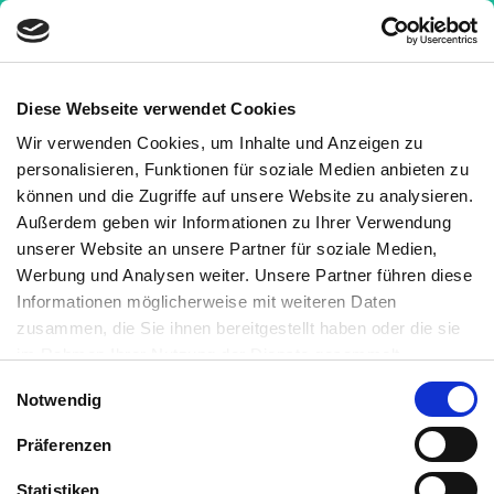
Diese Webseite verwendet Cookies
Wir verwenden Cookies, um Inhalte und Anzeigen zu
Wissen
»
Ratgeber
personalisieren, Funktionen für soziale Medien anbieten zu
können und die Zugriffe auf unsere Website zu analysieren.
Außerdem geben wir Informationen zu Ihrer Verwendung
unserer Website an unsere Partner für soziale Medien,
Werbung und Analysen weiter. Unsere Partner führen diese
Informationen möglicherweise mit weiteren Daten
zusammen, die Sie ihnen bereitgestellt haben oder die sie
im Rahmen Ihrer Nutzung der Dienste gesammelt
haben. Sie können jederzeit die Cookie-Einstellungen
Einwilligungsauswahl
Notwendig
widerrufen oder ändern:
Cookie-Einstellungen
. Es befindet
Ratgeber
sich auch ein Link in der Fußzeile zu den Einstellungen der
Präferenzen
Cookies um diese jederzeit widerrufen oder ändern zu
Was nützt Wissen, wenn es sich nicht in die Tat
können.
Statistiken