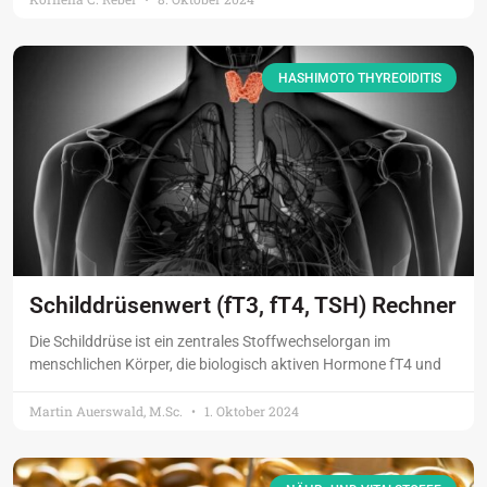
HASHIMOTO THYREOIDITIS
Schilddrüsenwert (fT3, fT4, TSH) Rechner
Die Schilddrüse ist ein zentrales Stoffwechselorgan im
menschlichen Körper, die biologisch aktiven Hormone fT4 und
Martin Auerswald, M.Sc.
1. Oktober 2024