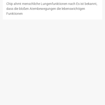
Chip ahmt menschliche Lungenfunktionen nach Es ist bekannt,
dass die bloßen Atembewegungen die lebenswichtigen
Funktionen
katjakrueger87@gmail.com
25. November 2022
Curcumin fördert Bildung neuer
Blutgefäße
Paradoxe Wirkungsweise in verschiedenen Geweben Curcumin,
eine Verbindung, die in Kurkuma vorkommt, hat
entzündungshemmende und
Kornelia C. Rebel
24. November 2022
Mit Ashwagandha Angstzustände
bekämpfen?
Vielfältige Wirkungen eines Adaptogens Ashwagandha,
wissenschaftlicher Name Withania somnifera, ist ein
immergrünes Kraut, das in