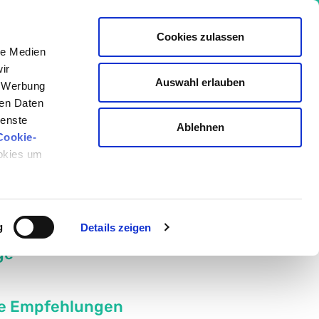
Cookies zulassen
le Medien
ir
Auswahl erlauben
, Werbung
io Akademie
ren Daten
ienste
Ablehnen
Cookie-
ookies um
Geschrieben von:
Kornelia C. Rebel
Medizinisch überprüft von:
g
Details zeigen
ge
e Empfehlungen