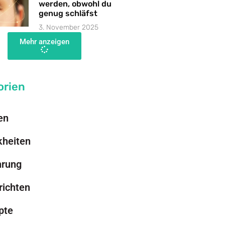
werden, obwohl du
genug schläfst
3. November 2025
Mehr anzeigen
orien
en
kheiten
hrung
richten
pte