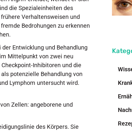
sind die Spezialeinheiten des
 frühere Verhaltensweisen und
te fremde Bedrohungen zu erkennen
hen.
i der Entwicklung und Behandlung
Kateg
 im Mittelpunkt von zwei neu
heckpoint-Inhibitoren und die
Wiss
n als potenzielle Behandlung von
 und Lymphom untersucht wird.
Kran
Ernä
von Zellen: angeborene und
Nach
Reze
idigungslinie des Körpers. Sie