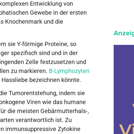
 komplexen Entwicklung von
mphatischen Gewebe in der ersten
as Knochenmark und die
Anzei
m sie Y-förmige Proteine, so
eger spezifisch sind und in der
dringenden Zelle festzusetzen und
llen zu markieren.
B-Lymphozyten
 Hassliebe bezeichnen könnte.
ie Tumorentstehung, indem sie
r onkogene Viren wie das humane
für die meisten Gebärmutterhals-,
rten verantwortlich ist. Zu
len immunsuppressive Zytokine