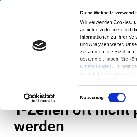
Diese Webseite verwende
Wir verwenden Cookies, um
anbieten zu können und di
Informationen zu Ihrer Ve
Wissen
Ernährung
Krankheit
und Analysen weiter. Unse
zusammen, die Sie ihnen b
gesammelt haben. Sie könn
Krankheiten
»
Wieso Antikörper, B-Zellen u
Einstellungen
. Es befind
werden
diese jederzeit widerrufen
Wieso Antikörper,
Einwilligungsauswahl
Notwendig
T-Zellen oft nicht
werden