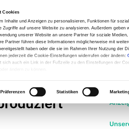
t Cookies
 Inhalte und Anzeigen zu personalisieren, Funktionen für sozia
e Zugriffe auf unsere Website zu analysieren. Außerdem geben w
rwendung unserer Website an unsere Partner für soziale Medien
en
Nachrichten
Rezepte
Events
Medum
re Partner führen diese Informationen möglicherweise mit weite
ereitgestellt haben oder die sie im Rahmen Ihrer Nutzung der D
en jederzeit die Cookie-Einstellungen widerrufen oder ändern:
nd T-Zellen oft nicht produziert
et sich auch ein Link in der Fußzeile zu den Einstellungen der C
 oder ändern zu können.
 B-Zellen und
Präferenzen
Statistiken
Marketin
 produziert
Anzei
Unser