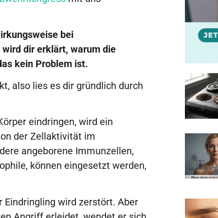
Wirkungsweise bei
ird dir erklärt, warum die
as kein Problem ist.
t, also lies es dir gründlich durch
Körper eindringen, wird ein
n der Zellaktivität im
dere angeborene Immunzellen,
rophile, können eingesetzt werden,
r Eindringling wird zerstört. Aber
n Angriff erleidet, wendet er sich