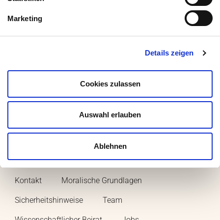
Marketing
Plasmazellen sind Teil der humoralen Immunantwort,
da sie zellunabhängig (durch Antikörper) eine
Immunantwort auslösen.
Details zeigen
Cookies zulassen
Medumio
Auswahl erlauben
Ablehnen
Menü
Kontakt
Moralische Grundlagen
Sicherheitshinweise
Team
Wissenschaftlicher Beirat
Jobs