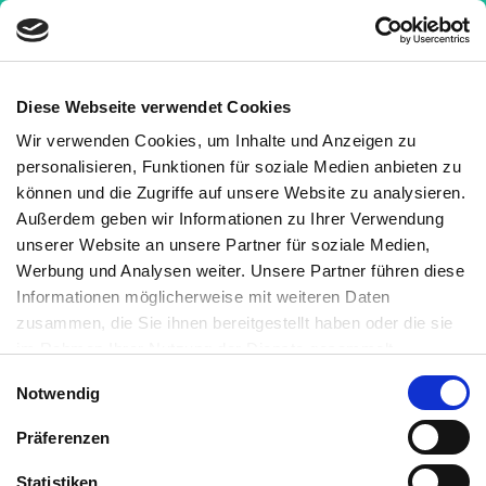
Diese Webseite verwendet Cookies
Wir verwenden Cookies, um Inhalte und Anzeigen zu
personalisieren, Funktionen für soziale Medien anbieten zu
[su_dropcap]B[/su_dropcap]Was
können und die Zugriffe auf unsere Website zu analysieren.
Außerdem geben wir Informationen zu Ihrer Verwendung
sind B-Lymphozyten?
unserer Website an unsere Partner für soziale Medien,
Werbung und Analysen weiter. Unsere Partner führen diese
B-Lymphozyten sind Blutzellen und Teil des
Informationen möglicherweise mit weiteren Daten
erworbenen Immunsystems. Erkennen sie ein
zusammen, die Sie ihnen bereitgestellt haben oder die sie
Antigen
, das an einen von dieser Zelle produzierten
im Rahmen Ihrer Nutzung der Dienste gesammelt
Antikörper bindet, entwickeln sie sich zu Antikörper-
haben. Sie können jederzeit die Cookie-Einstellungen
Einwilligungsauswahl
Notwendig
sezernierenden Plasmazellen oder B-
widerrufen oder ändern:
Cookie-Einstellungen
. Es befindet
Gedächtniszellen weiter. Diese Antigenfragmente
sich auch ein Link in der Fußzeile zu den Einstellungen der
Präferenzen
Cookies um diese jederzeit widerrufen oder ändern zu
werden ihnen durch Fresszellen präsentiert oder sie
können.
Statistiken
kommen zufällig mit ihnen in Kontakt.