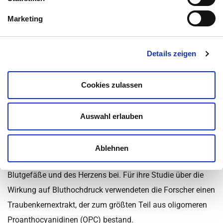
Inhaltsüberblick
Marketing
Kategorie:
Krankheiten
,
Nachrichten
,
Nähr- und Vitalstoffe
,
News - Ernährung
,
News - Gesundheit
,
Stress
Details zeigen
Zuletzt aktualisiert am 23. November 2022 um 14:55
Cookies zulassen
Entspannt durch den Tag mit
OPC?
Auswahl erlauben
Herz-Kreislauf-Erkrankungen (CVD) stehen weltweit bei den
Todesursachen an erster Stelle. Bluthochdruck trägt
Ablehnen
wesentlich zum Entstehen von Erkrankungen der
Blutgefäße und des Herzens bei. Für ihre Studie über die
Wirkung auf Bluthochdruck verwendeten die Forscher einen
Traubenkernextrakt, der zum größten Teil aus oligomeren
Proanthocyanidinen (OPC) bestand.