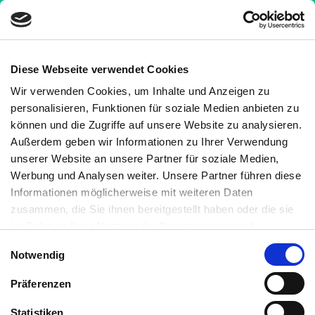
Diese Webseite verwendet Cookies
Wir verwenden Cookies, um Inhalte und Anzeigen zu
Nachrichten
»
Traubenkernextrakt lindert
personalisieren, Funktionen für soziale Medien anbieten zu
Bluthochdruck und Stress
können und die Zugriffe auf unsere Website zu analysieren.
Außerdem geben wir Informationen zu Ihrer Verwendung
Traubenkernextrakt lindert
unserer Website an unsere Partner für soziale Medien,
Bluthochdruck und Stress
Werbung und Analysen weiter. Unsere Partner führen diese
Informationen möglicherweise mit weiteren Daten
Medizinisch geprüft
zusammen, die Sie ihnen bereitgestellt haben oder die sie
im Rahmen Ihrer Nutzung der Dienste gesammelt
haben. Sie können jederzeit die Cookie-Einstellungen
Geschrieben von:
Einwilligungsauswahl
Notwendig
widerrufen oder ändern:
Cookie-Einstellungen
. Es befindet
Kornelia C. Rebel
sich auch ein Link in der Fußzeile zu den Einstellungen der
Medizinisch überprüft von:
Präferenzen
Cookies um diese jederzeit widerrufen oder ändern zu
können.
Statistiken