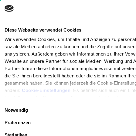
Diese Webseite verwendet Cookies
Wir verwenden Cookies, um Inhalte und Anzeigen zu personali
Nachrichten
»
Mit Sport in der Kälte unerwünschte
soziale Medien anbieten zu können und die Zugriffe auf unser
Pölsterchen verbrennen
analysieren. Außerdem geben wir Informationen zu Ihrer Ver
Website an unsere Partner für soziale Medien, Werbung und 
Mit Sport in der Kälte
Partner führen diese Informationen möglicherweise mit weit
unerwünschte Pölsterchen
die Sie ihnen bereitgestellt haben oder die sie im Rahmen Ihr
gesammelt haben. Sie können jederzeit die Cookie-Einstellun
verbrennen
ändern:
Cookie-Einstellungen
. Es befindet sich auch ein Lin
Einstellungen der Cookies um diese jederzeit widerrufen oder
5 Minuten
Medizinisch geprüft
Einwilligungsauswahl
Notwendig
Geschrieben von:
Präferenzen
Kornelia C. Rebel
Medizinisch überprüft von:
Statistiken