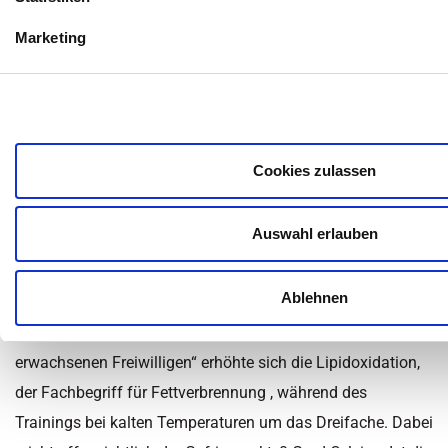
Dr. Iris Belfort
Marketing
Inhaltsüberblick
Kategorie:
Abnehmen
,
Adipositas
,
Fitness und Sport
,
Nachrichten
,
News - Gesundheit
,
Ratgeber
,
Therapieformen
,
Cookies zulassen
Wissen
Zuletzt aktualisiert am 28. November 2022 um 13:57
Auswahl erlauben
Hochintensives
Intervalltraining bei 0 Grad
Ablehnen
In einer Studie mit 11 „mäßig gesunden, übergewichtigen
erwachsenen Freiwilligen“ erhöhte sich die Lipidoxidation,
der Fachbegriff für Fettverbrennung , während des
Trainings bei kalten Temperaturen um das Dreifache. Dabei