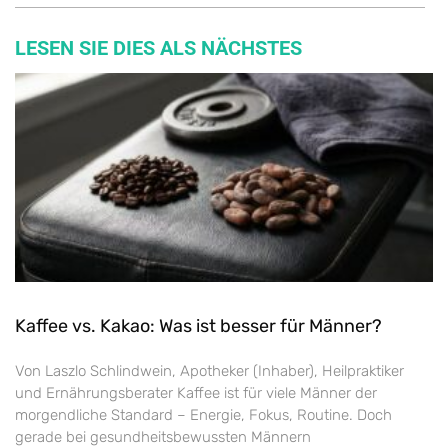
LESEN SIE DIES ALS NÄCHSTES
Kaffee vs. Kakao: Was ist besser für Männer?
Von Laszlo Schlindwein, Apotheker (Inhaber), Heilpraktiker
und Ernährungsberater Kaffee ist für viele Männer der
morgendliche Standard – Energie, Fokus, Routine. Doch
gerade bei gesundheitsbewussten Männern