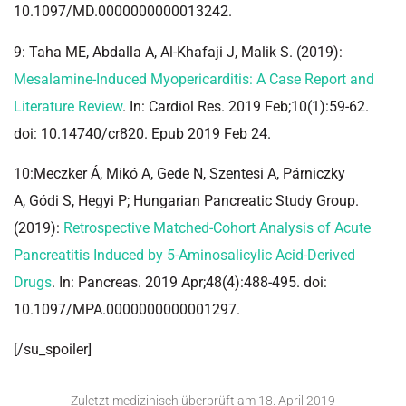
10.1097/MD.0000000000013242.
9: Taha ME, Abdalla A, Al-Khafaji J, Malik S. (2019):
Mesalamine-Induced Myopericarditis: A Case Report and
Literature Review
. In: Cardiol Res. 2019 Feb;10(1):59-62.
doi: 10.14740/cr820. Epub 2019 Feb 24.
10:Meczker Á, Mikó A, Gede N, Szentesi A, Párniczky
A, Gódi S, Hegyi P; Hungarian Pancreatic Study Group.
(2019):
Retrospective Matched-Cohort Analysis of Acute
Pancreatitis Induced by 5-Aminosalicylic Acid-Derived
Drugs
. In: Pancreas. 2019 Apr;48(4):488-495. doi:
10.1097/MPA.0000000000001297.
[/su_spoiler]
Zuletzt medizinisch überprüft am
18. April 2019