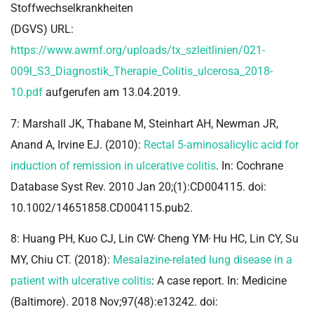
Stoffwechselkrankheiten
(DGVS) URL:
https://www.awmf.org/uploads/tx_szleitlinien/021-
009l_S3_Diagnostik_Therapie_Colitis_ulcerosa_2018-
10.pdf
aufgerufen am 13.04.2019.
7: Marshall JK, Thabane M, Steinhart AH, Newman JR,
Anand A, Irvine EJ. (2010):
Rectal 5-aminosalicylic acid for
induction of remission in ulcerative colitis
. In: Cochrane
Database Syst Rev. 2010 Jan 20;(1):CD004115. doi:
10.1002/14651858.CD004115.pub2.
,
,
8: Huang PH, Kuo CJ, Lin CW
Cheng YM
Hu HC, Lin CY, Su
MY, Chiu CT. (2018):
Mesalazine-related lung disease in a
patient with ulcerative colitis
: A case report. In: Medicine
(Baltimore). 2018 Nov;97(48):e13242. doi: