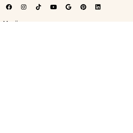
Menü
Kontakt
Moralische Grundlagen
Sicherheitshinweise
Team
Wissenschaftlicher Beirat
Jobs
© 2025 Medumio. Alle Rechte vorbehalten. Unsere Website-Dienste, -
Inhalte und -Produkte dienen nur zu Informationszwecken. Medumio
bietet keine medizinische Beratung, Diagnose oder Behandlung.