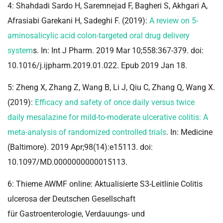
4: Shahdadi Sardo H, Saremnejad F, Bagheri S, Akhgari A,
Afrasiabi Garekani H, Sadeghi F. (2019):
A review on 5-
aminosalicylic acid colon-targeted oral drug delivery
system
s. In: Int J Pharm. 2019 Mar 10;558:367-379. doi:
10.1016/j.ijpharm.2019.01.022. Epub 2019 Jan 18.
5: Zheng X, Zhang Z, Wang B, Li J, Qiu C, Zhang Q, Wang X.
(2019):
Efficacy and safety of once daily versus twice
daily mesalazine for mild-to-moderate ulcerative colitis: A
meta-analysis of randomized controlled trials
. In: Medicine
(Baltimore). 2019 Apr;98(14):e15113. doi:
10.1097/MD.0000000000015113.
6: Thieme AWMF online: Aktualisierte S3-Leitlinie Colitis
ulcerosa der Deutschen Gesellschaft
für Gastroenterologie, Verdauungs- und