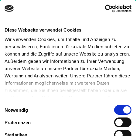
Diese Webseite verwendet Cookies
Wir verwenden Cookies, um Inhalte und Anzeigen zu
Wissen
»
Sonstige Informationen
»
personalisieren, Funktionen für soziale Medien anbieten zu
Therapieformen
»
Mesalazin – Goldstandard bei
können und die Zugriffe auf unsere Website zu analysieren.
Crohn und Colitis
Außerdem geben wir Informationen zu Ihrer Verwendung
unserer Website an unsere Partner für soziale Medien,
Mesalazin – Goldstandard bei
Werbung und Analysen weiter. Unsere Partner führen diese
Crohn und Colitis
Informationen möglicherweise mit weiteren Daten
zusammen, die Sie ihnen bereitgestellt haben oder die sie
Medizinisch geprüft
im Rahmen Ihrer Nutzung der Dienste gesammelt
haben. Sie können jederzeit die Cookie-Einstellungen
Einwilligungsauswahl
Notwendig
widerrufen oder ändern:
Cookie-Einstellungen
. Es befindet
Geschrieben von:
sich auch ein Link in der Fußzeile zu den Einstellungen der
Natalie Müller
Präferenzen
Cookies um diese jederzeit widerrufen oder ändern zu
Medizinisch überprüft von:
können.
Statistiken