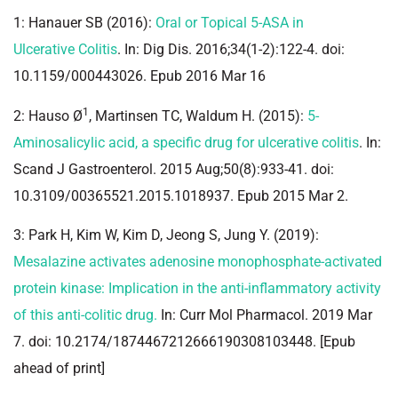
1: Hanauer SB (2016):
Oral or Topical 5-ASA in
Ulcerative Colitis
. In: Dig Dis. 2016;34(1-2):122-4. doi:
10.1159/000443026. Epub 2016 Mar 16
1
2: Hauso Ø
, Martinsen TC, Waldum H. (2015):
5-
Aminosalicylic acid, a specific drug for ulcerative colitis
. In:
Scand J Gastroenterol. 2015 Aug;50(8):933-41. doi:
10.3109/00365521.2015.1018937. Epub 2015 Mar 2.
3: Park H, Kim W, Kim D, Jeong S, Jung Y. (2019):
Mesalazine activates adenosine monophosphate-activated
protein kinase: Implication in the anti-inflammatory activity
of this anti-colitic drug.
In: Curr Mol Pharmacol. 2019 Mar
7. doi: 10.2174/1874467212666190308103448. [Epub
ahead of print]