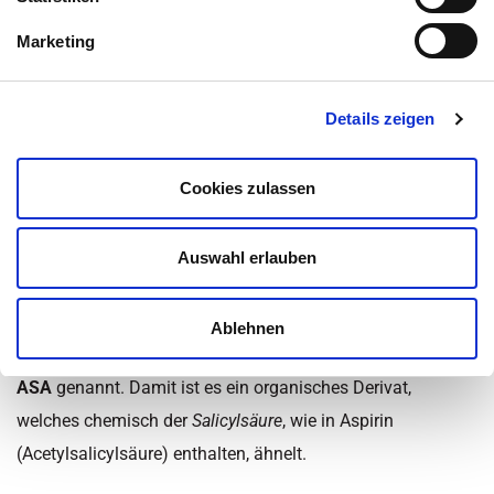
Marketing
Inhaltsüberblick
Kategorie:
Therapieformen
Details zeigen
Zuletzt aktualisiert am 25. Juni 2019 um 12:20
Cookies zulassen
Was ist Mesalazin und wofür
wird es eingesetzt?
Auswahl erlauben
Mesalazin ist in der Apotheke unter den Namen Pentasa,
Salofalk, Claversal oder Mezavant erhältlich. Es gehört zur
Ablehnen
Gruppe der
5-Aminosalicylsäure-Präparate
, auch kurz
5-
ASA
genannt. Damit ist es ein organisches Derivat,
welches chemisch der
Salicylsäure
, wie in Aspirin
(Acetylsalicylsäure) enthalten, ähnelt.