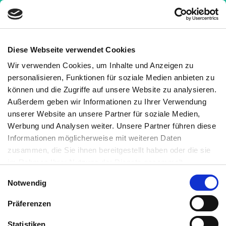
Diese Webseite verwendet Cookies
Wir verwenden Cookies, um Inhalte und Anzeigen zu
Nachrichten
»
Antioxidantien schützen das Herz
personalisieren, Funktionen für soziale Medien anbieten zu
bei Krebs
können und die Zugriffe auf unsere Website zu analysieren.
Außerdem geben wir Informationen zu Ihrer Verwendung
Antioxidantien schützen das
unserer Website an unsere Partner für soziale Medien,
Herz bei Krebs
Werbung und Analysen weiter. Unsere Partner führen diese
Informationen möglicherweise mit weiteren Daten
8 Minuten
Medizinisch geprüft
zusammen, die Sie ihnen bereitgestellt haben oder die sie
im Rahmen Ihrer Nutzung der Dienste gesammelt
haben. Sie können jederzeit die Cookie-Einstellungen
Geschrieben von:
Einwilligungsauswahl
Notwendig
widerrufen oder ändern:
Cookie-Einstellungen
. Es befindet
Kornelia C. Rebel
sich auch ein Link in der Fußzeile zu den Einstellungen der
Medizinisch überprüft von:
Präferenzen
Cookies um diese jederzeit widerrufen oder ändern zu
Dr. Barbara Müller
können.
Statistiken