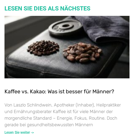
LESEN SIE DIES ALS NÄCHSTES
Kaffee vs. Kakao: Was ist besser für Männer?
Von Laszlo Schlindwein, Apotheker (Inhaber), Heilpraktiker
und Ernährungsberater Kaffee ist für viele Männer der
morgendliche Standard – Energie, Fokus, Routine. Doch
gerade bei gesundheitsbewussten Männern
Lesen Sie weiter ->