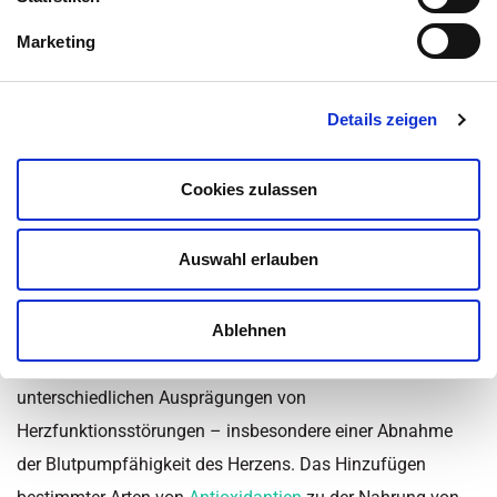
Inhaltsüberblick
Marketing
Kategorie:
Fitness und Sport
,
Herz-Kreislauf-Erkrankungen
,
Details zeigen
Krankheiten
,
Krebserkrankungen
,
Nachrichten
,
Nähr- und
Vitalstoffe
,
News - Gesundheit
,
Stress
,
Vitamine
,
Wissen
Zuletzt aktualisiert am 24. November 2022 um 16:54
Cookies zulassen
Freie Radikale verantwortlich
Auswahl erlauben
für krebsbedingte
Herzschäden
Ablehnen
Tumore bei Mäusen und Fruchtfliegen führten zu
unterschiedlichen Ausprägungen von
Herzfunktionsstörungen – insbesondere einer Abnahme
der Blutpumpfähigkeit des Herzens. Das Hinzufügen