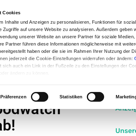
t Cookies
 Inhalte und Anzeigen zu personalisieren, Funktionen für sozia
e Zugriffe auf unsere Website zu analysieren. Außerdem geben w
rwendung unserer Website an unsere Partner für soziale Medien
en
Nachrichten
Rezepte
Events
Medum
re Partner führen diese Informationen möglicherweise mit weite
ereitgestellt haben oder die sie im Rahmen Ihrer Nutzung der D
en jederzeit die Cookie-Einstellungen widerrufen oder ändern:
t zu viel Zucker – foodwatch
et sich auch ein Link in der Fußzeile zu den Einstellungen der C
 oder ändern zu können.
l-Kakao mit
Präferenzen
Statistiken
Marketin
foodwatch
Anzei
ab!
Unser