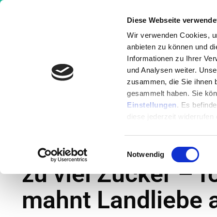
Diese Webseite verwende
Wir verwenden Cookies, um
anbieten zu können und di
Informationen zu Ihrer Ve
Wissen
Ernährung
Krankheit
und Analysen weiter. Unse
zusammen, die Sie ihnen b
gesammelt haben. Sie könn
Nachrichten
»
Werbung für Schul-Kakao mi
Einstellungen
. Es befind
mahnt Landliebe ab!
diese jederzeit widerrufen
Werbung für Schu
Einwilligungsauswahl
Notwendig
zu viel Zucker – 
mahnt Landliebe 