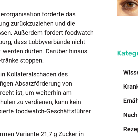
erorganisation forderte das
ung zurückzuziehen und die
assen. Außerdem fordert foodwatch
burg, dass Lobbyverbände nicht
t werden dürfen. Darüber hinaus
Kateg
etränke stoppen.
Wiss
ein Kollateralschaden des
ffigen Absatzförderung von
Kran
recht ist, um weiterhin am
Ernä
hulen zu verdienen, kann kein
isierte foodwatch-Geschäftsführer
Nach
Reze
armen Variante 21,7 g Zucker in