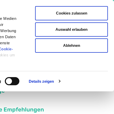
Cookies zulassen
le Medien
ir
Auswahl erlauben
, Werbung
io Akademie
ren Daten
ienste
Ablehnen
Cookie-
ookies um
Geschrieben von:
Julia Bonengel
Medizinisch überprüft von:
g
Details zeigen
ge
e Empfehlungen