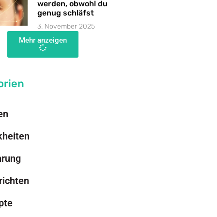
werden, obwohl du
genug schläfst
3. November 2025
Mehr anzeigen
orien
en
kheiten
hrung
richten
pte