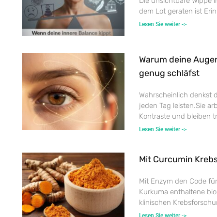
Die unsichtbare Wippe i
dem Lot geraten ist Eri
Lesen Sie weiter ->
Warum deine Auge
genug schläfst
Wahrscheinlich denkst 
jeden Tag leisten.Sie ar
Kontraste und bleiben tr
Lesen Sie weiter ->
Mit Curcumin Kreb
Mit Enzym den Code für
Kurkuma enthaltene biol
klinischen Krebsforschu
Lesen Sie weiter ->