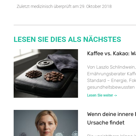
Zuletzt medizinisch überprüft am
29. Oktober 2018
LESEN SIE DIES ALS NÄCHSTES
Kaffee vs. Kakao: W
Von Laszlo Schlindwein,
Ernährungsberater Kaffe
Standard – Energie, Fok
gesundheitsbewussten
Lesen Sie weiter ->
Wenn deine innere 
Ursache findet