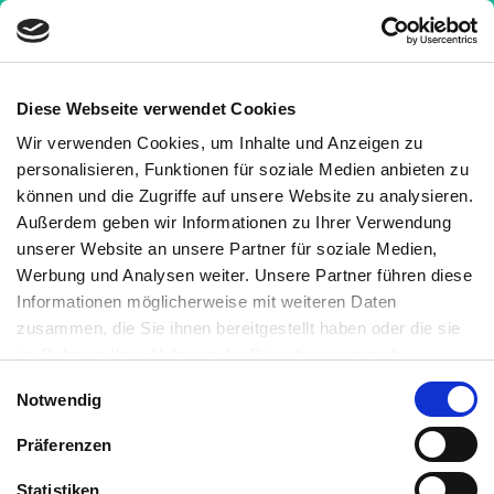
Diese Webseite verwendet Cookies
Wir verwenden Cookies, um Inhalte und Anzeigen zu
Krankheiten
»
Warum nimmt man bei Hashimoto
personalisieren, Funktionen für soziale Medien anbieten zu
zu?
können und die Zugriffe auf unsere Website zu analysieren.
Außerdem geben wir Informationen zu Ihrer Verwendung
Warum nimmt man bei
unserer Website an unsere Partner für soziale Medien,
Hashimoto zu?
Werbung und Analysen weiter. Unsere Partner führen diese
Informationen möglicherweise mit weiteren Daten
Medizinisch geprüft
zusammen, die Sie ihnen bereitgestellt haben oder die sie
im Rahmen Ihrer Nutzung der Dienste gesammelt
haben. Sie können jederzeit die Cookie-Einstellungen
Geschrieben von:
Einwilligungsauswahl
Notwendig
widerrufen oder ändern:
Cookie-Einstellungen
. Es befindet
Martin Auerswald, M.Sc.
sich auch ein Link in der Fußzeile zu den Einstellungen der
Medizinisch überprüft von:
Präferenzen
Cookies um diese jederzeit widerrufen oder ändern zu
können.
Statistiken