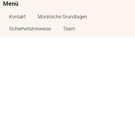
Menü
Kontakt
Moralische Grundlagen
Sicherheitshinweise
Team
Wissenschaftlicher Beirat
Jobs
© 2025 Medumio. Alle Rechte vorbehalten. Unsere Website-Dienste, -
Inhalte und -Produkte dienen nur zu Informationszwecken. Medumio
bietet keine medizinische Beratung, Diagnose oder Behandlung.