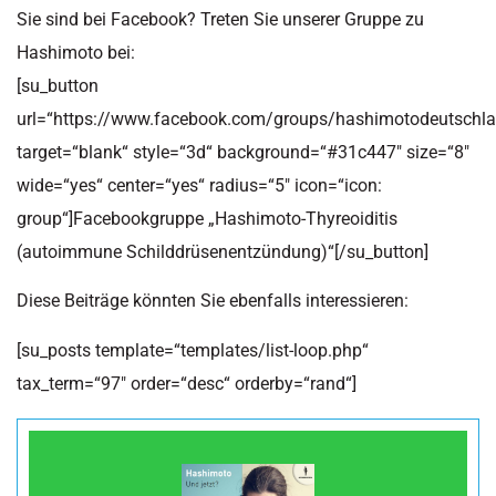
Sie sind bei Facebook? Treten Sie unserer Gruppe zu
Hashimoto bei:
[su_button
url=“https://www.facebook.com/groups/hashimotodeutschla
target=“blank“ style=“3d“ background=“#31c447″ size=“8″
wide=“yes“ center=“yes“ radius=“5″ icon=“icon:
group“]Facebookgruppe „Hashimoto-Thyreoiditis
(autoimmune Schilddrüsenentzündung)“[/su_button]
Diese Beiträge könnten Sie ebenfalls interessieren:
[su_posts template=“templates/list-loop.php“
tax_term=“97″ order=“desc“ orderby=“rand“]