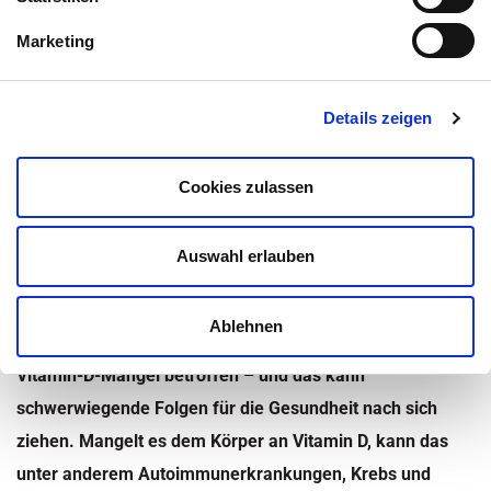
Geschrieben von:
Julia Bonengel
Marketing
Medizinisch überprüft von:
Saskia Bauhausen
Details zeigen
Inhaltsüberblick
Cookies zulassen
Kategorie:
Depressionen
,
Ernährung
,
Krankheiten
,
Nachrichten
,
Nähr- und Vitalstoffe
,
News - Gesundheit
,
News - Medizin
,
Auswahl erlauben
Psychische Erkrankungen
,
Schlafstörungen
,
Vitamine
,
Wissen
Zuletzt aktualisiert am 25. November 2022 um 14:01
Ablehnen
Weltweit sind mehr als eine Milliarde Menschen von
Vitamin-D-Mangel betroffen – und das kann
schwerwiegende Folgen für die Gesundheit nach sich
ziehen. Mangelt es dem Körper an Vitamin D, kann das
unter anderem Autoimmunerkrankungen, Krebs und