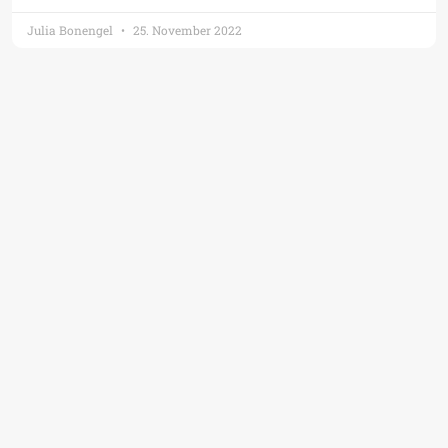
Julia Bonengel
25. November 2022
Gesunder Schlaf – Erfahren Sie hier, wie
Sie wieder besser schlafen!
Wenig ist so fundamental für den menschlichen Körper, für die
Gesundheit, das Immunsystem und gegen
Martin Auerswald, M.Sc.
23. November 2022
Medumio
Menü