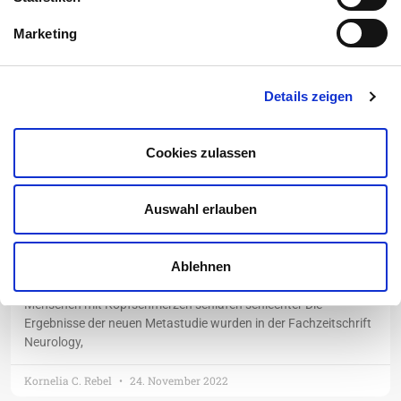
Erfahren Sie mehr über Schlafstörungen und wie
Sie Ihren Schlaf verbessern können!
Marketing
Details zeigen
Mit Ashwagandha Angstzustände
bekämpfen?
Cookies zulassen
Vielfältige Wirkungen eines Adaptogens Ashwagandha,
wissenschaftlicher Name Withania somnifera, ist ein
immergrünes Kraut, das in
Auswahl erlauben
Kornelia C. Rebel
25. November 2022
Ablehnen
Migräne stört Träume
Menschen mit Kopfschmerzen schlafen schlechter Die
Ergebnisse der neuen Metastudie wurden in der Fachzeitschrift
Neurology,
Kornelia C. Rebel
24. November 2022