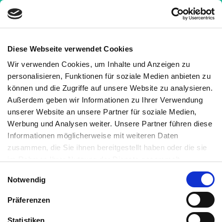
Diese Webseite verwendet Cookies
Wir verwenden Cookies, um Inhalte und Anzeigen zu
Krankheiten
»
Weitere Erkrankungen
»
personalisieren, Funktionen für soziale Medien anbieten zu
Schlafstörungen
können und die Zugriffe auf unsere Website zu analysieren.
Schlafstörungen
Außerdem geben wir Informationen zu Ihrer Verwendung
unserer Website an unsere Partner für soziale Medien,
Jeder zehnte Mensch schläft schlecht. Viele
Werbung und Analysen weiter. Unsere Partner führen diese
wachen können schlecht einschlafen, wachen
Informationen möglicherweise mit weiteren Daten
mitten in der Nacht auf oder schlafen einfach so
zusammen, die Sie ihnen bereitgestellt haben oder die sie
schlecht, dass sie morgens wie gerädert
im Rahmen Ihrer Nutzung der Dienste gesammelt
aufwachen. Guter Schlaf ist enorm wichtig für die
haben. Sie können jederzeit die Cookie-Einstellungen
Einwilligungsauswahl
Notwendig
widerrufen oder ändern:
Cookie-Einstellungen
. Es befindet
Gesundheit, weil in der Nacht
sich auch ein Link in der Fußzeile zu den Einstellungen der
Regenerationsprozesse stattfinden. Sie
Präferenzen
Cookies um diese jederzeit widerrufen oder ändern zu
beeinflussen den Hormonhaushalt auch tagsüber.
können.
Statistiken