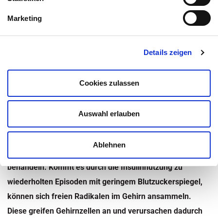
Julia Bonengel
Medizinisch überprüft von:
Marketing
Inhaltsüberblick
Details zeigen
Kategorie:
Krankheiten
,
Nachrichten
,
Ratgeber
,
Cookies zulassen
Therapieformen
,
Typ 1 Diabetes
Zuletzt aktualisiert am 19. März 2020 um 21:01
Auswahl erlauben
Lern- und Gedächtnisschwierigkeiten können bei
Patienten mit Diabetes als Begleiterscheinungen
Ablehnen
auftreten, wenn diese die Erkrankung mit
Insulin
behandeln. Kommt es durch die Insulinnutzung zu
wiederholten Episoden mit geringem Blutzuckerspiegel,
können sich freien Radikalen im Gehirn ansammeln.
Diese greifen Gehirnzellen an und verursachen dadurch