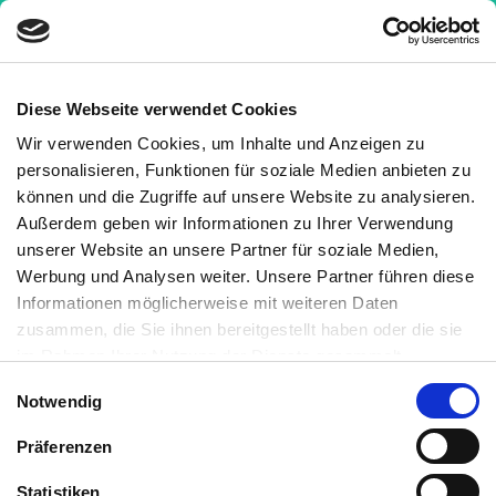
Diese Webseite verwendet Cookies
Wir verwenden Cookies, um Inhalte und Anzeigen zu
Nachrichten
»
Studie entdeckt: Antioxidantien
personalisieren, Funktionen für soziale Medien anbieten zu
können geistige Schäden bei Diabetes verhindern
können und die Zugriffe auf unsere Website zu analysieren.
Außerdem geben wir Informationen zu Ihrer Verwendung
Studie entdeckt:
unserer Website an unsere Partner für soziale Medien,
Antioxidantien können geistige
Werbung und Analysen weiter. Unsere Partner führen diese
Informationen möglicherweise mit weiteren Daten
Schäden bei Diabetes
zusammen, die Sie ihnen bereitgestellt haben oder die sie
verhindern
im Rahmen Ihrer Nutzung der Dienste gesammelt
haben. Sie können jederzeit die Cookie-Einstellungen
Einwilligungsauswahl
Notwendig
widerrufen oder ändern:
Cookie-Einstellungen
. Es befindet
Medizinisch geprüft
sich auch ein Link in der Fußzeile zu den Einstellungen der
Präferenzen
Cookies um diese jederzeit widerrufen oder ändern zu
Geschrieben von:
können.
Statistiken