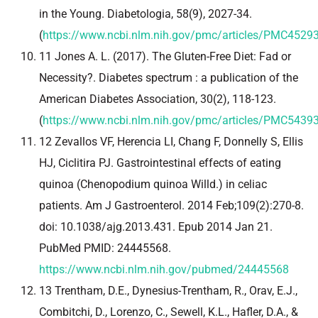
in the Young. Diabetologia, 58(9), 2027-34.
(
https://www.ncbi.nlm.nih.gov/pmc/articles/PMC4529
11 Jones A. L. (2017). The Gluten-Free Diet: Fad or
Necessity?. Diabetes spectrum : a publication of the
American Diabetes Association, 30(2), 118-123.
(
https://www.ncbi.nlm.nih.gov/pmc/articles/PMC5439
12 Zevallos VF, Herencia LI, Chang F, Donnelly S, Ellis
HJ, Ciclitira PJ. Gastrointestinal effects of eating
quinoa (Chenopodium quinoa Willd.) in celiac
patients. Am J Gastroenterol. 2014 Feb;109(2):270-8.
doi: 10.1038/ajg.2013.431. Epub 2014 Jan 21.
PubMed PMID: 24445568.
https://www.ncbi.nlm.nih.gov/pubmed/24445568
13 Trentham, D.E., Dynesius-Trentham, R., Orav, E.J.,
Combitchi, D., Lorenzo, C., Sewell, K.L., Hafler, D.A., &