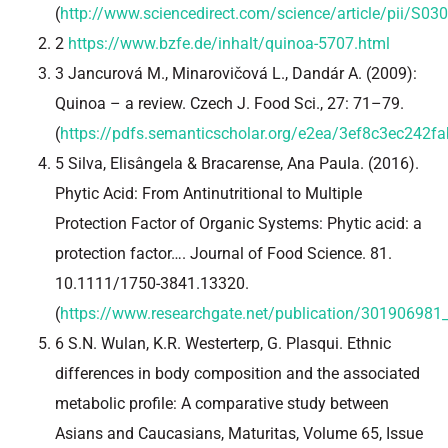
(
http://www.sciencedirect.com/science/article/pii/S
2
https://www.bzfe.de/inhalt/quinoa-5707.html
3 Jancurová M., Minarovičová L., Dandár A. (2009):
Quinoa – a review. Czech J. Food Sci., 27: 71–79.
(
https://pdfs.semanticscholar.org/e2ea/3ef8c3ec242
5 Silva, Elisângela & Bracarense, Ana Paula. (2016).
Phytic Acid: From Antinutritional to Multiple
Protection Factor of Organic Systems: Phytic acid: a
protection factor…. Journal of Food Science. 81.
10.1111/1750-3841.13320.
(
https://www.researchgate.net/publication/301906981_P
6 S.N. Wulan, K.R. Westerterp, G. Plasqui. Ethnic
differences in body composition and the associated
metabolic profile: A comparative study between
Asians and Caucasians, Maturitas, Volume 65, Issue