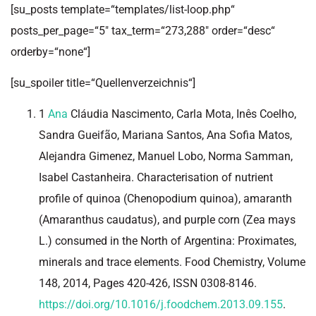
[su_posts template=“templates/list-loop.php“
posts_per_page=“5″ tax_term=“273,288″ order=“desc“
orderby=“none“]
[su_spoiler title=“Quellenverzeichnis“]
1
Ana
Cláudia Nascimento, Carla Mota, Inês Coelho,
Sandra Gueifão, Mariana Santos, Ana Sofia Matos,
Alejandra Gimenez, Manuel Lobo, Norma Samman,
Isabel Castanheira. Characterisation of nutrient
profile of quinoa (Chenopodium quinoa), amaranth
(Amaranthus caudatus), and purple corn (Zea mays
L.) consumed in the North of Argentina: Proximates,
minerals and trace elements. Food Chemistry, Volume
148, 2014, Pages 420-426, ISSN 0308-8146.
https://doi.org/10.1016/j.foodchem.2013.09.155
.