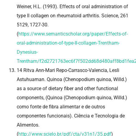
Weiner, H.L. (1993). Effects of oral administration of
type II collagen on rheumatoid arthritis. Science, 261
5129, 1727-30.
(
https://www.semanticscholar.org/paper/Effects-of-
oral-administration-of-type-II-collagen-Trentham-
Dynesius-
Trentham/f2d2721763ec6f7f502dd68d480aff8bd1fea
14 Ritva Ann-Mari Repo-Carrasco-Valencia, Lesli
Astuhuaman. Quinoa (Chenopodium quinoa, Willd.)
as a source of dietary fiber and other functional
components, (Quinoa (Chenopodium quinoa, Willd.)
como fonte de fibra alimentar e de outros
componentes funcionais). Ciência e Tecnologia de
Alimentos.
(
http://www.scielo.br/pdf/cta/v31n1/35.pdf
)