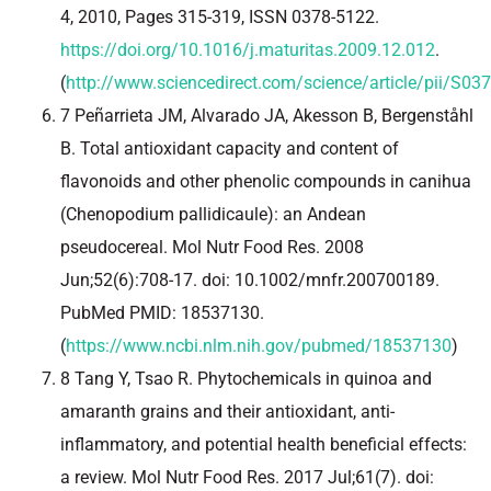
4, 2010, Pages 315-319, ISSN 0378-5122.
https://doi.org/10.1016/j.maturitas.2009.12.012
.
(
http://www.sciencedirect.com/science/article/pii/S
7 Peñarrieta JM, Alvarado JA, Akesson B, Bergenståhl
B. Total antioxidant capacity and content of
flavonoids and other phenolic compounds in canihua
(Chenopodium pallidicaule): an Andean
pseudocereal. Mol Nutr Food Res. 2008
Jun;52(6):708-17. doi: 10.1002/mnfr.200700189.
PubMed PMID: 18537130.
(
https://www.ncbi.nlm.nih.gov/pubmed/18537130
)
8 Tang Y, Tsao R. Phytochemicals in quinoa and
amaranth grains and their antioxidant, anti-
inflammatory, and potential health beneficial effects:
a review. Mol Nutr Food Res. 2017 Jul;61(7). doi: