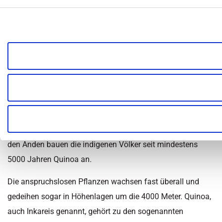
Inhaltsüberblick
Kategorie:
Ernährung
,
Nähr- und Vitalstoffe
Zuletzt aktualisiert am 17. März 2020 um 15:14
Was ist Quinoa?
Quinoa, wissenschaftlich
Chenopodium quinoa
genannt,
gehört zu der Gattung der Gänsefüße, wie Amarant eine
Pflanze in der Familie der Fuchsschwanzgewächse ist. In
den Anden bauen die indigenen Völker seit mindestens
5000 Jahren Quinoa an.
Die anspruchslosen Pflanzen wachsen fast überall und
gedeihen sogar in Höhenlagen um die 4000 Meter. Quinoa,
auch Inkareis genannt, gehört zu den sogenannten