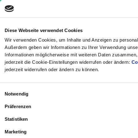
Diese Webseite verwendet Cookies
Wir verwenden Cookies, um Inhalte und Anzeigen zu personalis
Ernährung
»
Nähr- und Vitalstoffe
»
Quinoa:
Außerdem geben wir Informationen zu Ihrer Verwendung unser
Vorsicht mit den kleinen Körnern!
Informationen möglicherweise mit weiteren Daten zusammen, d
jederzeit die Cookie-Einstellungen widerrufen oder ändern:
Co
Quinoa: Vorsicht mit den
jederzeit widerrufen oder ändern zu können.
kleinen Körnern!
Einwilligungsauswahl
Medizinisch geprüft
Notwendig
Präferenzen
Geschrieben von:
Kornelia C. Rebel
Statistiken
Medizinisch überprüft von:
Marketing