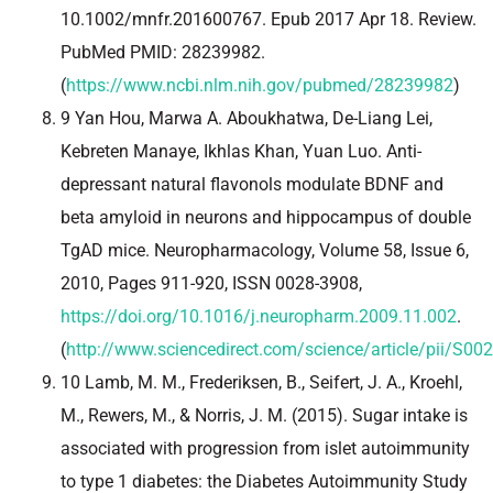
10.1002/mnfr.201600767. Epub 2017 Apr 18. Review.
PubMed PMID: 28239982.
(
https://www.ncbi.nlm.nih.gov/pubmed/28239982
)
9 Yan Hou, Marwa A. Aboukhatwa, De-Liang Lei,
Kebreten Manaye, Ikhlas Khan, Yuan Luo. Anti-
depressant natural flavonols modulate BDNF and
beta amyloid in neurons and hippocampus of double
TgAD mice. Neuropharmacology, Volume 58, Issue 6,
2010, Pages 911-920, ISSN 0028-3908,
https://doi.org/10.1016/j.neuropharm.2009.11.002
.
(
http://www.sciencedirect.com/science/article/pii/S
10 Lamb, M. M., Frederiksen, B., Seifert, J. A., Kroehl,
M., Rewers, M., & Norris, J. M. (2015). Sugar intake is
associated with progression from islet autoimmunity
to type 1 diabetes: the Diabetes Autoimmunity Study