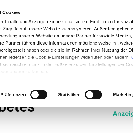
t Cookies
 Inhalte und Anzeigen zu personalisieren, Funktionen für sozia
e Zugriffe auf unsere Website zu analysieren. Außerdem geben w
rwendung unserer Website an unsere Partner für soziale Medien
en
Nachrichten
Rezepte
Events
Medum
re Partner führen diese Informationen möglicherweise mit weite
ereitgestellt haben oder die sie im Rahmen Ihrer Nutzung der D
en jederzeit die Cookie-Einstellungen widerrufen oder ändern:
 scheint Typ-2-Diabetes
et sich auch ein Link in der Fußzeile zu den Einstellungen der C
 oder ändern zu können.
 Vitamin D
Präferenzen
Statistiken
Marketin
betes
Anzei