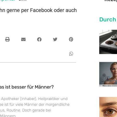
 ihn gerne per Facebook oder auch
Durch
as ist besser für Männer?
 Apotheker (Inhaber), Heilpraktiker und
e ist für viele Männer der morgendliche
us, Routine. Doch gerade bei
 Männern