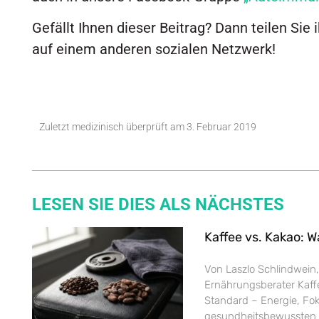
Gefällt Ihnen dieser Beitrag? Dann teilen Sie
auf einem anderen sozialen Netzwerk!
Zuletzt medizinisch überprüft am
3. Februar 2019
LESEN SIE DIES ALS NÄCHSTES
Kaffee vs. Kakao: W
Von Laszlo Schlindwein,
Ernährungsberater Kaffe
Standard – Energie, Fok
gesundheitsbewussten