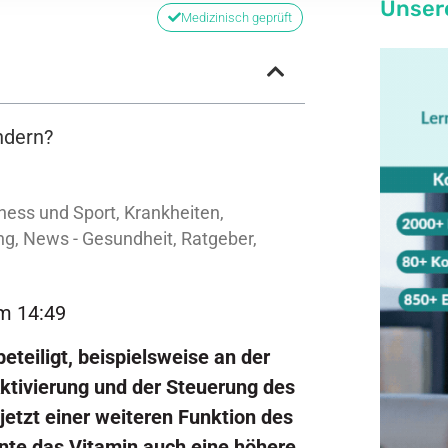
Unser
Medizinisch geprüft
ndern?
tness und Sport
,
Krankheiten
,
ng
,
News - Gesundheit
,
Ratgeber
,
um 14:49
eteiligt, beispielsweise an der
ktivierung und der Steuerung des
etzt einer weiteren Funktion des
nte das Vitamin auch eine höhere