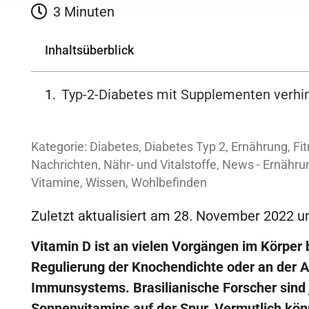
3 Minuten
Inhaltsüberblick
Typ-2-Diabetes mit Supplementen verhi
Kategorie:
Diabetes
,
Diabetes Typ 2
,
Ernährung
,
Fi
Nachrichten
,
Nähr- und Vitalstoffe
,
News - Ernähru
Vitamine
,
Wissen
,
Wohlbefinden
Zuletzt aktualisiert am 28. November 2022 
Vitamin D ist an vielen Vorgängen im Körper b
Regulierung der Knochendichte oder an der A
Immunsystems. Brasilianische Forscher sind j
Sonnenvitamins auf der Spur. Vermutlich kön