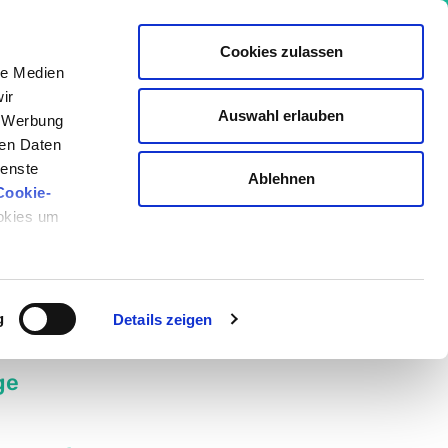
Cookies zulassen
le Medien
ir
Auswahl erlauben
, Werbung
io Akademie
ren Daten
ienste
Ablehnen
Cookie-
ookies um
Geschrieben von:
Julia Bonengel
Medizinisch überprüft von:
g
Details zeigen
Saskia Bauhausen
ge