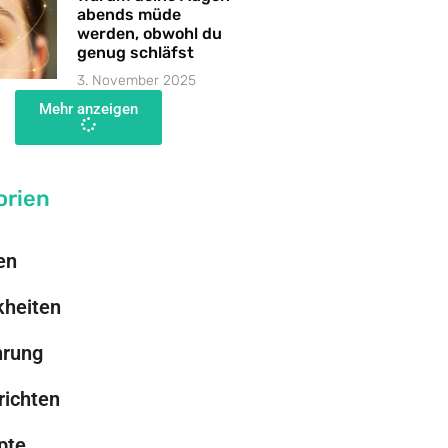
abends müde
werden, obwohl du
genug schläfst
3. November 2025
Mehr anzeigen
orien
en
kheiten
hrung
richten
pte