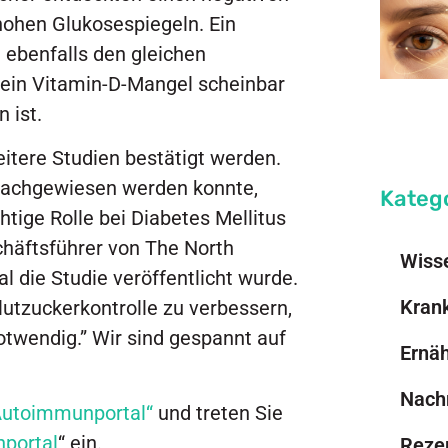
hen Glukosespiegeln. Ein
e ebenfalls den gleichen
ein Vitamin-D-Mangel scheinbar
 ist.
tere Studien bestätigt werden.
nachgewiesen werden konnte,
Kateg
htige Rolle bei Diabetes Mellitus
schäftsführer von The North
Wiss
 die Studie veröffentlicht wurde.
Kran
lutzuckerkontrolle zu verbessern,
otwendig.” Wir sind gespannt auf
Ernä
Nach
Autoimmunportal“
und treten Sie
portal
“ ein.
Reze