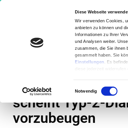
Diese Webseite verwende
Wir verwenden Cookies, um
anbieten zu können und di
Informationen zu Ihrer Ve
Wissen
Ernährung
Krankheit
und Analysen weiter. Unse
zusammen, die Sie ihnen b
gesammelt haben. Sie könn
Nachrichten
»
Neue Entdeckung: Vitamin D
Einstellungen
. Es befind
vorzubeugen
diese jederzeit widerrufen
Neue Entdeckung:
Einwilligungsauswahl
Notwendig
scheint Typ-2-Dia
vorzubeugen