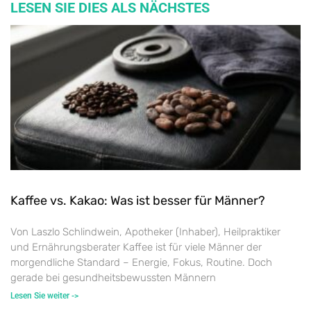
LESEN SIE DIES ALS NÄCHSTES
Kaffee vs. Kakao: Was ist besser für Männer?
Von Laszlo Schlindwein, Apotheker (Inhaber), Heilpraktiker
und Ernährungsberater Kaffee ist für viele Männer der
morgendliche Standard – Energie, Fokus, Routine. Doch
gerade bei gesundheitsbewussten Männern
Lesen Sie weiter ->