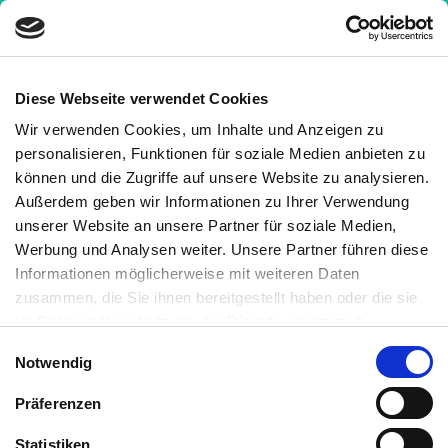
Diese Webseite verwendet Cookies
Wir verwenden Cookies, um Inhalte und Anzeigen zu
Nachrichten
»
Mitochondrien: Kleines Protein
personalisieren, Funktionen für soziale Medien anbieten zu
spielt wichtige Rolle
können und die Zugriffe auf unsere Website zu analysieren.
Außerdem geben wir Informationen zu Ihrer Verwendung
Mitochondrien: Kleines Protein
unserer Website an unsere Partner für soziale Medien,
spielt wichtige Rolle
Werbung und Analysen weiter. Unsere Partner führen diese
Informationen möglicherweise mit weiteren Daten
4 Minuten
Medizinisch geprüft
zusammen, die Sie ihnen bereitgestellt haben oder die sie
im Rahmen Ihrer Nutzung der Dienste gesammelt
haben. Sie können jederzeit die Cookie-Einstellungen
Geschrieben von:
Einwilligungsauswahl
Notwendig
widerrufen oder ändern:
Cookie-Einstellungen
. Es befindet
Kornelia C. Rebel
sich auch ein Link in der Fußzeile zu den Einstellungen der
Medizinisch überprüft von:
Präferenzen
Cookies um diese jederzeit widerrufen oder ändern zu
Dr. Iris Belfort
können.
Statistiken