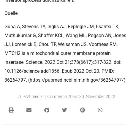
Insertionsprozess durchzuführen.
Quelle:
Guna A, Stevens TA, Inglis AJ, Replogle JM, Esantsi TK,
Muthukumar G, Shaffer KCL, Wang ML, Pogson AN, Jones
JJ, Lomenick B, Chou TF, Weissman JS, Voorhees RM.
MTCH2 is a mitochondrial outer membrane protein
insertase. Science. 2022 Oct 21;378(6617):317-322. doi:
10.1126/science.add1856. Epub 2022 Oct 20. PMID:
36264797. (https://pubmed.ncbi.nlm.nih.gov/36264797/)
Zuletzt medizinisch überprüft am
30. November 2022