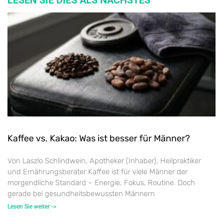
Kaffee vs. Kakao: Was ist besser für Männer?
Von Laszlo Schlindwein, Apotheker (Inhaber), Heilpraktiker
und Ernährungsberater Kaffee ist für viele Männer der
morgendliche Standard – Energie, Fokus, Routine. Doch
gerade bei gesundheitsbewussten Männern
Lesen Sie weiter ->