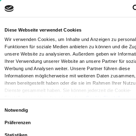
Diese Webseite verwendet Cookies
Wir verwenden Cookies, um Inhalte und Anzeigen zu personali
Nachrichten
»
Herz-Kreislauf-Erkrankungen im
Funktionen für soziale Medien anbieten zu können und die Zugr
Auge erkennen?
unsere Website zu analysieren. Außerdem geben wir Informat
Ihrer Verwendung unserer Website an unsere Partner für sozi
Herz-Kreislauf-Erkrankungen
Werbung und Analysen weiter. Unsere Partner führen diese
im Auge erkennen?
Informationen möglicherweise mit weiteren Daten zusammen, 
ihnen bereitgestellt haben oder die sie im Rahmen Ihrer Nutzu
7 Minuten
Medizinisch geprüft
Dienste gesammelt haben. Sie können jederzeit die Cookie-
Einstellungen widerrufen oder ändern:
Cookie-Einstellungen
befindet sich auch ein Link in der Fußzeile zu den Einstellung
Geschrieben von:
Einwilligungsauswahl
Notwendig
Cookies um diese jederzeit widerrufen oder ändern zu können
Kornelia C. Rebel
Medizinisch überprüft von:
Präferenzen
Saskia Bauhausen
Statistiken