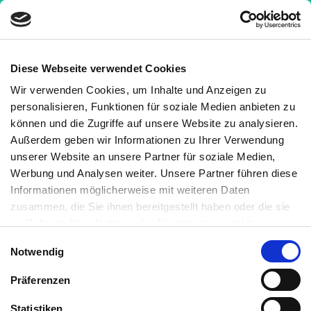
Diese Webseite verwendet Cookies
Wir verwenden Cookies, um Inhalte und Anzeigen zu
Krankheiten
»
Wer ist Hashimoto?
personalisieren, Funktionen für soziale Medien anbieten zu
können und die Zugriffe auf unsere Website zu analysieren.
Wer ist Hashimoto?
Außerdem geben wir Informationen zu Ihrer Verwendung
unserer Website an unsere Partner für soziale Medien,
Medizinisch geprüft
Werbung und Analysen weiter. Unsere Partner führen diese
Informationen möglicherweise mit weiteren Daten
Geschrieben von:
zusammen, die Sie ihnen bereitgestellt haben oder die sie
Martin Auerswald, M.Sc.
im Rahmen Ihrer Nutzung der Dienste gesammelt
Medizinisch überprüft von:
haben. Sie können jederzeit die Cookie-Einstellungen
Einwilligungsauswahl
Notwendig
widerrufen oder ändern:
Cookie-Einstellungen
. Es befindet
sich auch ein Link in der Fußzeile zu den Einstellungen der
Präferenzen
Inhaltsüberblick
Cookies um diese jederzeit widerrufen oder ändern zu
können.
Statistiken