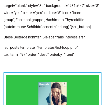
target=“blank“ style=“3d“ background=“#31c447″ size=“8″
wide=“yes“ center=“yes“ radius=“5″ icon=“icon:
group“]Facebookgruppe „Hashimoto-Thyreoiditis
(autoimmune Schilddrüsenentzündung)“[/su_button]
Diese Beiträge könnten Sie ebenfalls interessieren:
[su_posts template=“templates/list-loop.php“
tax_term=“97″ order=“desc“ orderby=“rand“]