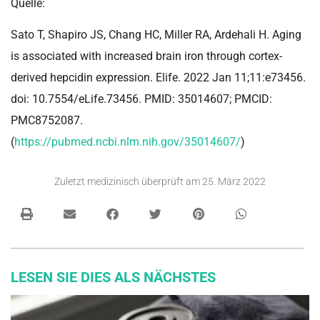
Quelle:
Sato T, Shapiro JS, Chang HC, Miller RA, Ardehali H. Aging
is associated with increased brain iron through cortex-
derived hepcidin expression. Elife. 2022 Jan 11;11:e73456.
doi: 10.7554/eLife.73456. PMID: 35014607; PMCID:
PMC8752087.
(
https://pubmed.ncbi.nlm.nih.gov/35014607/
)
Zuletzt medizinisch überprüft am
25. März 2022
LESEN SIE DIES ALS NÄCHSTES