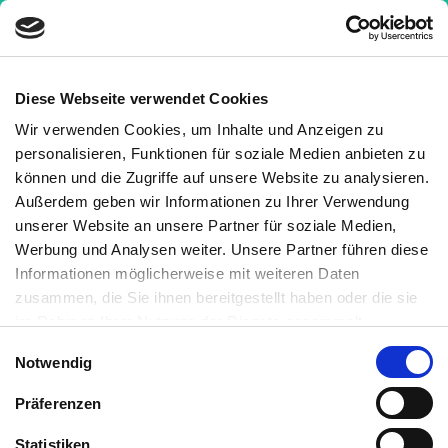
Diese Webseite verwendet Cookies
Wir verwenden Cookies, um Inhalte und Anzeigen zu
Nachrichten
»
Wenn sich Eisen im Gehirn
personalisieren, Funktionen für soziale Medien anbieten zu
anhäuft…
können und die Zugriffe auf unsere Website zu analysieren.
Außerdem geben wir Informationen zu Ihrer Verwendung
Wenn sich Eisen im Gehirn
unserer Website an unsere Partner für soziale Medien,
anhäuft…
Werbung und Analysen weiter. Unsere Partner führen diese
Informationen möglicherweise mit weiteren Daten
4 Minuten
Medizinisch geprüft
zusammen, die Sie ihnen bereitgestellt haben oder die sie
im Rahmen Ihrer Nutzung der Dienste gesammelt
haben. Sie können jederzeit die Cookie-Einstellungen
Geschrieben von:
Einwilligungsauswahl
Notwendig
widerrufen oder ändern:
Cookie-Einstellungen
. Es befindet
Kornelia C. Rebel
sich auch ein Link in der Fußzeile zu den Einstellungen der
Medizinisch überprüft von:
Präferenzen
Cookies um diese jederzeit widerrufen oder ändern zu
Dr. Barbara Müller
können.
Statistiken