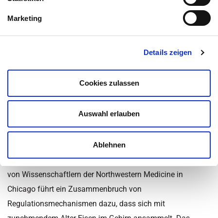
Inhaltsüberblick
Marketing
Kategorie:
Alzheimer und Demenz
,
Happy Aging
,
Krankheiten
,
Details zeigen
Nachrichten
,
Nähr- und Vitalstoffe
,
Neurodegenerative
Erkrankungen
,
News - Gesundheit
,
Parkinson
,
Wissen
Zuletzt aktualisiert am 24. November 2022 um 15:04
Cookies zulassen
Mineral kann zu
Auswahl erlauben
neurodegenerativen
Krankheiten beitragen
Ablehnen
Laut einer in der Zeitschrift
eLife
veröffentlichten Studie
von Wissenschaftlern der Northwestern Medicine in
Chicago führt ein Zusammenbruch von
Regulationsmechanismen dazu, dass sich mit