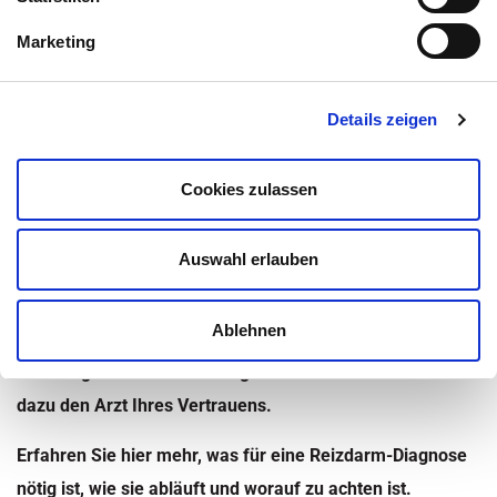
Medizinisch überprüft von:
Marketing
Inhaltsüberblick
Details zeigen
Kategorie:
Magen-Darm-Erkrankungen
Cookies zulassen
Zuletzt aktualisiert am 25. Juni 2019 um 12:21
Sie haben an sich ein paar für
Reizdarmsyndrom
übliche
Auswahl erlauben
Reizdarm Symptome
beobachtet. Diese Probleme
schleppen Sie nun schon länger mit sich herum und
Ablehnen
wollen endlich wissen, was dahinter steckt. Sie möchten
eine mögliche Reizdarm Diagnose abklären und besuchen
dazu den Arzt Ihres Vertrauens.
Erfahren Sie hier mehr, was für eine Reizdarm-Diagnose
nötig ist, wie sie abläuft und worauf zu achten ist.