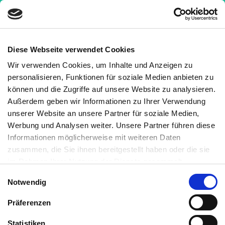
Diese Webseite verwendet Cookies
Wir verwenden Cookies, um Inhalte und Anzeigen zu
Krankheiten
»
Magen-Darm-Erkrankungen
»
Wie
personalisieren, Funktionen für soziale Medien anbieten zu
wird Reizdarm diagnostiziert? Die Antwort findest
können und die Zugriffe auf unsere Website zu analysieren.
du hier!
Außerdem geben wir Informationen zu Ihrer Verwendung
unserer Website an unsere Partner für soziale Medien,
Wie wird Reizdarm
Werbung und Analysen weiter. Unsere Partner führen diese
diagnostiziert? Die Antwort
Informationen möglicherweise mit weiteren Daten
zusammen, die Sie ihnen bereitgestellt haben oder die sie
findest du hier!
im Rahmen Ihrer Nutzung der Dienste gesammelt
haben. Sie können jederzeit die Cookie-Einstellungen
Einwilligungsauswahl
Medizinisch geprüft
Notwendig
widerrufen oder ändern:
Cookie-Einstellungen
. Es befindet
sich auch ein Link in der Fußzeile zu den Einstellungen der
Präferenzen
Geschrieben von:
Cookies um diese jederzeit widerrufen oder ändern zu
Martin Auerswald, M.Sc.
können.
Statistiken