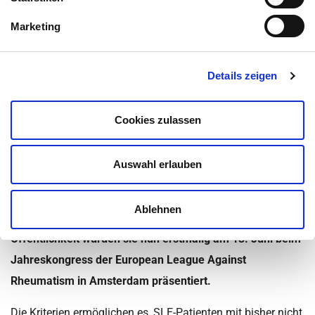
Marketing
Inhaltsüberblick
Details zeigen
Kategorie:
Lupus Erythematodes
,
Nachrichten
Zuletzt aktualisiert am 19. März 2020 um 21:01
Cookies zulassen
Eine weltweite Expertengruppe erarbeitete zusammen mit
den Rheumatologen der Medizinischen Klinik III des
Auswahl erlauben
Universitätsklinikums Carl Gustav Carus Dresden neue
Klassifikationskriterien für den systemischen Lupus
Ablehnen
erythematodes (SLE). Der wissenschaftlichen
Öffentlichkeit wurden sie nun erstmalig am 13. Juni beim
Jahreskongress der European League Against
Rheumatism in Amsterdam präsentiert.
Die Kriterien ermöglichen es, SLE-Patienten mit bisher nicht