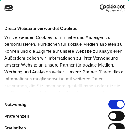
Diese Webseite verwendet Cookies
Wir verwenden Cookies, um Inhalte und Anzeigen zu
Nachrichten
»
Lupus Erythematodes: Neue
personalisieren, Funktionen für soziale Medien anbieten zu
Kriterien verbessern die Diagnose
können und die Zugriffe auf unsere Website zu analysieren.
Außerdem geben wir Informationen zu Ihrer Verwendung
Lupus Erythematodes: Neue
unserer Website an unsere Partner für soziale Medien,
Kriterien verbessern die
Werbung und Analysen weiter. Unsere Partner führen diese
Informationen möglicherweise mit weiteren Daten
Diagnose
zusammen, die Sie ihnen bereitgestellt haben oder die sie
im Rahmen Ihrer Nutzung der Dienste gesammelt
Medizinisch geprüft
haben. Sie können jederzeit die Cookie-Einstellungen
Einwilligungsauswahl
Notwendig
widerrufen oder ändern:
Cookie-Einstellungen
. Es befindet
Geschrieben von:
sich auch ein Link in der Fußzeile zu den Einstellungen der
Präferenzen
Christian Goldau
Cookies um diese jederzeit widerrufen oder ändern zu
Medizinisch überprüft von:
können.
Statistiken