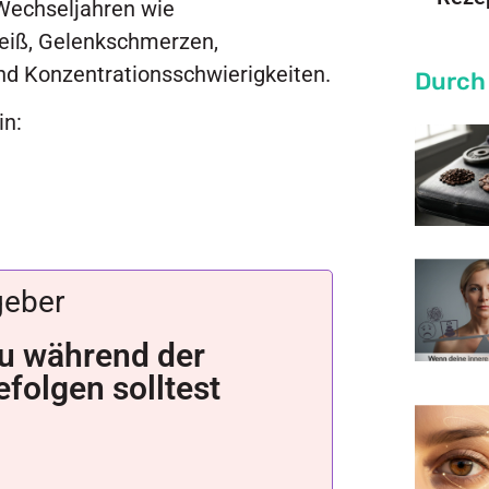
 Wechseljahren wie
eiß, Gelenkschmerzen,
d Konzentrationsschwierigkeiten.
Durch
in:
geber
 du während der
folgen solltest