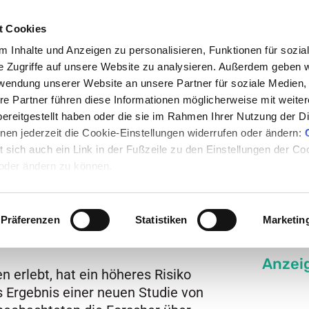
t Cookies
 Inhalte und Anzeigen zu personalisieren, Funktionen für sozia
e Zugriffe auf unsere Website zu analysieren. Außerdem geben w
rwendung unserer Website an unsere Partner für soziale Medien
en
Nachrichten
Rezepte
Events
Medum
re Partner führen diese Informationen möglicherweise mit weite
ereitgestellt haben oder die sie im Rahmen Ihrer Nutzung der D
en jederzeit die Cookie-Einstellungen widerrufen oder ändern:
allungen drücken aufs Herz
et sich auch ein Link in der Fußzeile zu den Einstellungen der C
 oder ändern zu können.
rücken aufs
Präferenzen
Statistiken
Marketin
Anzei
 erlebt, hat ein höheres Risiko
s Ergebnis einer neuen Studie von