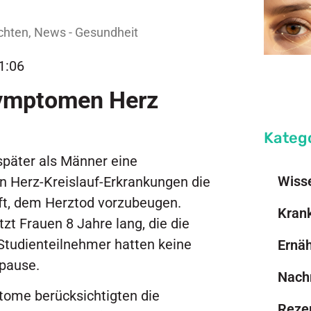
chten
,
News - Gesundheit
1:06
Symptomen Herz
Kateg
später als Männer eine
Wiss
en Herz-Kreislauf-Erkrankungen die
ft, dem Herztod vorzubeugen.
Kran
zt Frauen 8 Jahre lang, die die
 Studienteilnehmer hatten keine
Ernä
pause.
Nach
tome berücksichtigten die
Reze