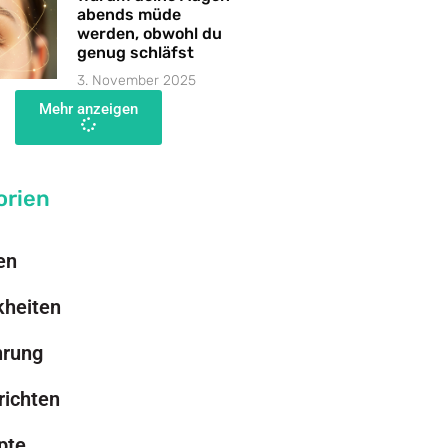
abends müde
werden, obwohl du
genug schläfst
3. November 2025
Mehr anzeigen
orien
en
kheiten
hrung
richten
pte