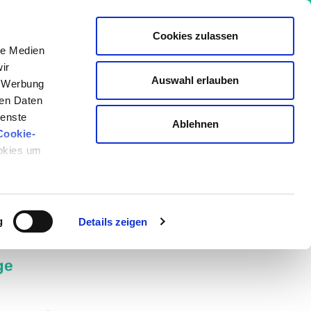
Cookies zulassen
le Medien
ir
Auswahl erlauben
, Werbung
io Akademie
ren Daten
ienste
Ablehnen
Cookie-
ookies um
Geschrieben von:
Kornelia C. Rebel
Medizinisch überprüft von:
g
Details zeigen
Saskia Bauhausen
ge