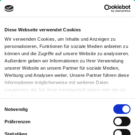
Diese Webseite verwendet Cookies
Wir verwenden Cookies, um Inhalte und Anzeigen zu
Nachrichten
»
Heilt Psilocybin Depressionen und
personalisieren, Funktionen für soziale Medien anbieten zu
PTSD?
können und die Zugriffe auf unsere Website zu analysieren.
Außerdem geben wir Informationen zu Ihrer Verwendung
Heilt Psilocybin Depressionen
unserer Website an unsere Partner für soziale Medien,
und PTSD?
Werbung und Analysen weiter. Unsere Partner führen diese
Informationen möglicherweise mit weiteren Daten
8 Minuten
Medizinisch geprüft
zusammen, die Sie ihnen bereitgestellt haben oder die sie
im Rahmen Ihrer Nutzung der Dienste gesammelt
haben. Sie können jederzeit die Cookie-Einstellungen
Geschrieben von:
Einwilligungsauswahl
Notwendig
widerrufen oder ändern:
Cookie-Einstellungen
. Es befindet
Kornelia C. Rebel
sich auch ein Link in der Fußzeile zu den Einstellungen der
Medizinisch überprüft von:
Präferenzen
Cookies um diese jederzeit widerrufen oder ändern zu
Dr. Iris Belfort
können.
Statistiken