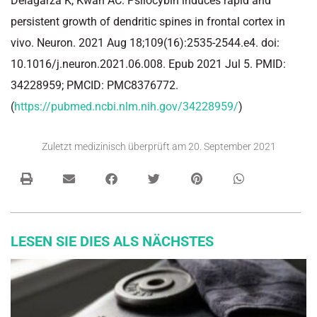
Delagarza K, Kwan AC. Psilocybin induces rapid and
persistent growth of dendritic spines in frontal cortex in
vivo. Neuron. 2021 Aug 18;109(16):2535-2544.e4. doi:
10.1016/j.neuron.2021.06.008. Epub 2021 Jul 5. PMID:
34228959; PMCID: PMC8376772.
(
https://pubmed.ncbi.nlm.nih.gov/34228959/
)
Zuletzt medizinisch überprüft am
20. September 2021
LESEN SIE DIES ALS NÄCHSTES