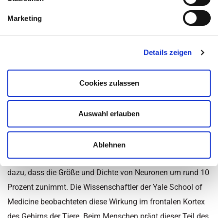
Inhaltsüberblick
Marketing
Kategorie:
Depressionen
,
Krankheiten
,
Nachrichten
,
Nähr- und
Details zeigen
Vitalstoffe
,
News - Gesundheit
,
Psychische Erkrankungen
,
Wissen
Zuletzt aktualisiert am 24. November 2022 um 17:33
Cookies zulassen
Yale-Forscher: Psychedelische
Auswahl erlauben
Droge vergrößert Neuronen
Im Gehirn von Mäusen führt bereits eine einzige Gabe der
Ablehnen
in Pilzen vorkommenden psychedelischen Droge Psilocybin
dazu, dass die Größe und Dichte von Neuronen um rund 10
Prozent zunimmt. Die Wissenschaftler der Yale School of
Medicine beobachteten diese Wirkung im frontalen Kortex
des Gehirns der Tiere. Beim Menschen prägt dieser Teil des