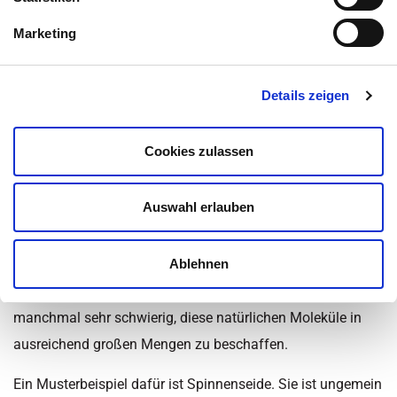
Inhaltsüberblick
Marketing
Kategorie:
Krankheiten
,
Krebserkrankungen
,
Nachrichten
,
Details zeigen
News - Medizin
Zuletzt aktualisiert am 20. Januar 2023 um 21:11
Cookies zulassen
30 enzymatische Schritte in
Hefe implantiert
Auswahl erlauben
Viele Substanzen, die wir in der Medizin, der
Ablehnen
Kosmetikindustrie und der Lebensmittelherstellung
verwenden, sind natürlichen Ursprungs. Es ist jedoch
manchmal sehr schwierig, diese natürlichen Moleküle in
ausreichend großen Mengen zu beschaffen.
Ein Musterbeispiel dafür ist Spinnenseide. Sie ist ungemein