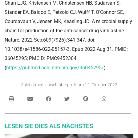
Chan LJG, Kristensen M, Christensen HB, Sudarsan S,
Stander EA, Baidoo E, Petzold CJ, Wulff T, O’Connor SE,
Courdavault V, Jensen MK, Keasling JD. A microbial supply
chain for production of the anti-cancer drug vinblastine.
Nature. 2022 Sep;609(7926):341-347. doi:
10.1038/s41586-022-05157-3. Epub 2022 Aug 31. PMID:
36045295; PMCID: PMC9452304.
(
https://pubmed.ncbi.nlm.nih.gov/36045295/
)
Zuletzt medizinisch überprüft am
14. Oktober 2022
LESEN SIE DIES ALS NÄCHSTES