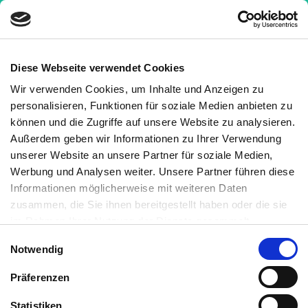
Diese Webseite verwendet Cookies
Wir verwenden Cookies, um Inhalte und Anzeigen zu
Nachrichten
»
Hefepilze stellen Medikamente für
personalisieren, Funktionen für soziale Medien anbieten zu
Krebs her
können und die Zugriffe auf unsere Website zu analysieren.
Außerdem geben wir Informationen zu Ihrer Verwendung
Hefepilze stellen Medikamente
unserer Website an unsere Partner für soziale Medien,
für Krebs her
Werbung und Analysen weiter. Unsere Partner führen diese
Informationen möglicherweise mit weiteren Daten
5
Medizinisch geprüft
zusammen, die Sie ihnen bereitgestellt haben oder die sie
im Rahmen Ihrer Nutzung der Dienste gesammelt
haben. Sie können jederzeit die Cookie-Einstellungen
Geschrieben von:
Einwilligungsauswahl
Notwendig
widerrufen oder ändern:
Cookie-Einstellungen
. Es befindet
Kornelia C. Rebel
sich auch ein Link in der Fußzeile zu den Einstellungen der
Medizinisch überprüft von:
Präferenzen
Cookies um diese jederzeit widerrufen oder ändern zu
Dr. Barbara Müller
können.
Statistiken