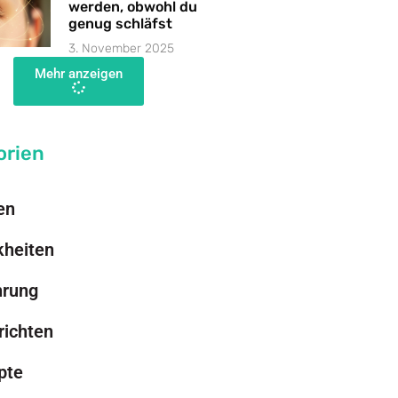
werden, obwohl du
genug schläfst
3. November 2025
Mehr anzeigen
orien
en
kheiten
hrung
richten
pte