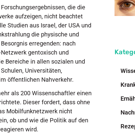
 Forschungsergebnissen, die die
erke aufzeigen, nicht beachtet
le Studien aus Israel, der USA und
nkstrahlung die physische und
 Besorgnis erregenden: nach
Kateg
G-Netzwerk gentoxisch und
e Bereiche in allen sozialen und
 Schulen, Universitäten,
Wiss
im öffentlichen Nahverkehr.
Kran
ehr als 200 Wissenschaftler einen
Ernä
richtete. Dieser fordert, dass ohne
as Mobilfunknetzwerk nicht
Nach
n, ob und wie die Politik auf den
Reze
reagieren wird.