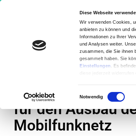
Diese Webseite verwende
Wir verwenden Cookies, um
anbieten zu können und di
Informationen zu Ihrer Ve
Wissen
Ernährung
Krankheit
und Analysen weiter. Unse
zusammen, die Sie ihnen b
gesammelt haben. Sie könn
Nachrichten
»
Deutsche Ärzte fordern Sto
Einstellungen
. Es befind
Mobilfunknetz
diese jederzeit widerrufen
Deutsche Ärzte f
Einwilligungsauswahl
Notwendig
für den Ausbau d
Mobilfunknetz