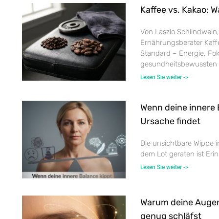
Kaffee vs. Kakao: W
Von Laszlo Schlindwein,
Ernährungsberater Kaffe
Standard – Energie, Fok
gesundheitsbewussten
Lesen Sie weiter ->
Wenn deine innere 
Ursache findet
Die unsichtbare Wippe i
dem Lot geraten ist Eri
Lesen Sie weiter ->
Warum deine Auge
genug schläfst