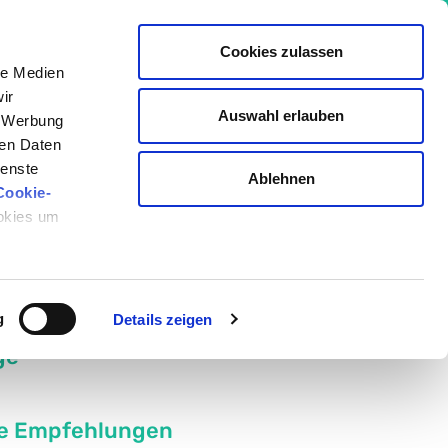
Cookies zulassen
le Medien
ir
Auswahl erlauben
, Werbung
io Akademie
ren Daten
ienste
Ablehnen
Cookie-
ookies um
Geschrieben von:
Julia Bonengel
Medizinisch überprüft von:
g
Details zeigen
ge
e Empfehlungen