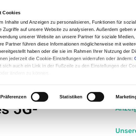
t Cookies
 Inhalte und Anzeigen zu personalisieren, Funktionen für sozia
e Zugriffe auf unsere Website zu analysieren. Außerdem geben w
rwendung unserer Website an unsere Partner für soziale Medien
en
Nachrichten
Rezepte
Events
Medum
re Partner führen diese Informationen möglicherweise mit weite
ereitgestellt haben oder die sie im Rahmen Ihrer Nutzung der D
en jederzeit die Cookie-Einstellungen widerrufen oder ändern:
pp für den Ausbau des 5G-
et sich auch ein Link in der Fußzeile zu den Einstellungen der C
 oder ändern zu können.
ordern Stopp
Präferenzen
Statistiken
Marketin
es 5G-
Anzei
Unser