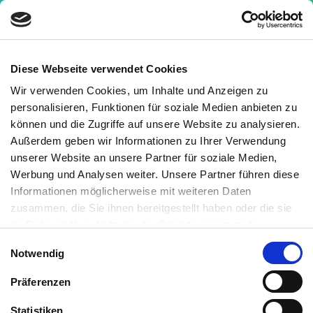
Diese Webseite verwendet Cookies
Wir verwenden Cookies, um Inhalte und Anzeigen zu
Wissen
»
Aktuelle Studie: Schlaf kann
personalisieren, Funktionen für soziale Medien anbieten zu
Angststörungen beeinflussen
können und die Zugriffe auf unsere Website zu analysieren.
Außerdem geben wir Informationen zu Ihrer Verwendung
Aktuelle Studie: Schlaf kann
unserer Website an unsere Partner für soziale Medien,
Angststörungen beeinflussen
Werbung und Analysen weiter. Unsere Partner führen diese
Informationen möglicherweise mit weiteren Daten
Medizinisch geprüft
zusammen, die Sie ihnen bereitgestellt haben oder die sie
im Rahmen Ihrer Nutzung der Dienste gesammelt
haben. Sie können jederzeit die Cookie-Einstellungen
Geschrieben von:
Einwilligungsauswahl
Notwendig
widerrufen oder ändern:
Cookie-Einstellungen
. Es befindet
Julia Bonengel
sich auch ein Link in der Fußzeile zu den Einstellungen der
Medizinisch überprüft von:
Präferenzen
Cookies um diese jederzeit widerrufen oder ändern zu
können.
Statistiken