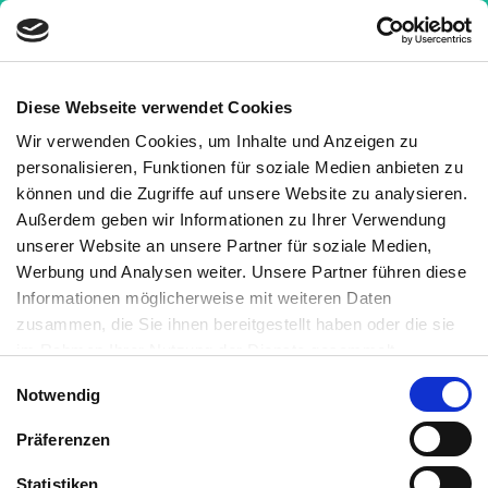
Diese Webseite verwendet Cookies
Wir verwenden Cookies, um Inhalte und Anzeigen zu
Nachrichten
»
Übergewicht beeinflusst am
personalisieren, Funktionen für soziale Medien anbieten zu
stärksten weißes Fett
können und die Zugriffe auf unsere Website zu analysieren.
Außerdem geben wir Informationen zu Ihrer Verwendung
Übergewicht beeinflusst am
unserer Website an unsere Partner für soziale Medien,
stärksten weißes Fett
Werbung und Analysen weiter. Unsere Partner führen diese
Informationen möglicherweise mit weiteren Daten
6
Medizinisch geprüft
zusammen, die Sie ihnen bereitgestellt haben oder die sie
im Rahmen Ihrer Nutzung der Dienste gesammelt
haben. Sie können jederzeit die Cookie-Einstellungen
Geschrieben von:
Einwilligungsauswahl
Notwendig
widerrufen oder ändern:
Cookie-Einstellungen
. Es befindet
Kornelia C. Rebel
sich auch ein Link in der Fußzeile zu den Einstellungen der
Medizinisch überprüft von:
Präferenzen
Cookies um diese jederzeit widerrufen oder ändern zu
Saskia Bauhausen
können.
Statistiken