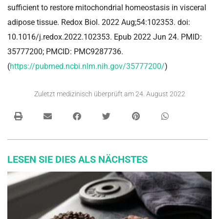
sufficient to restore mitochondrial homeostasis in visceral
adipose tissue. Redox Biol. 2022 Aug;54:102353. doi:
10.1016/j.redox.2022.102353. Epub 2022 Jun 24. PMID:
35777200; PMCID: PMC9287736.
(
https://pubmed.ncbi.nlm.nih.gov/35777200/
)
Zuletzt medizinisch überprüft am
24. August 2022
LESEN SIE DIES ALS NÄCHSTES