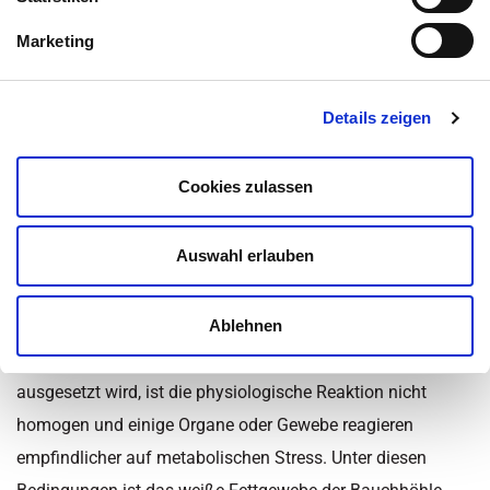
Inhaltsüberblick
Marketing
Kategorie:
Abnehmen
,
Krankheiten
,
Nachrichten
,
News -
Details zeigen
Gesundheit
,
Stoffwechselerkrankungen
,
Übergewicht
,
Ursachen
Zuletzt aktualisiert am 26. Januar 2023 um 16:57
Cookies zulassen
Umkehrpunkt, an dem
Auswahl erlauben
Fettgewebe metabolische
Plastizität verliert
Ablehnen
Wenn der Körper einer kalorienreichen Ernährung
ausgesetzt wird, ist die physiologische Reaktion nicht
homogen und einige Organe oder Gewebe reagieren
empfindlicher auf metabolischen Stress. Unter diesen