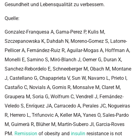
Gesundheit und Lebensqualität zu verbessern.
Quelle:
Gonzalez-Franquesa A, Gama-Perez P, Kulis M,
Szczepanowska K, Dahdah N, Moreno-Gomez S, Latorre-
Pellicer A, Fernández-Ruiz R, Aguilar-Mogas A, Hoffman A,
Monelli E, Samino S, Miró-Blanch J, Oemer G, Duran X,
Sanchez-Rebordelo E, Schneeberger M, Obach M, Montane
J, Castellano G, Chapaprieta V, Sun W, Navarro L, Prieto I,
Castaño C, Novials A, Gomis R, Monsalve M, Claret M,
Graupera M, Soria G, Wolfrum C, Vendrell J, Fernández-
Veledo S, Enríquez JA, Carracedo A, Perales JC, Nogueiras
R, Herrero L, Trifunovic A, Keller MA, Yanes O, Sales-Pardo
M, Guimerà R, Blüher M, Martín-Subero JI, Garcia-Roves
PM.
Remission
of obesity and
insulin
resistance is not