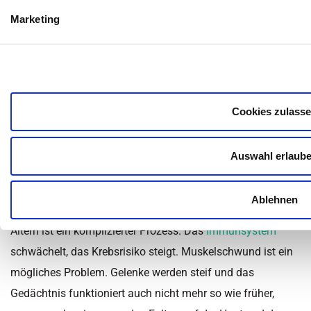
Dr. Barbara Müller
Marketing
Inhaltsüberblick
Kategorie:
Ernährung
,
Krankheiten
,
Medikamente
,
Nachrichten
,
Nähr- und Vitalstoffe
,
News - Medizin
,
Ratgeber
,
Weitere
Cookies zulass
Erkrankungen
,
Wissen
Zuletzt aktualisiert am 25. November 2022 um 15:50
Auswahl erlaub
Künstliche Intelligenz erstellt
zufälligen Wald
Ablehnen
Altern ist ein komplizierter Prozess. Das
Immunsystem
schwächelt, das Krebsrisiko steigt. Muskelschwund ist ein
mögliches Problem. Gelenke werden steif und das
Gedächtnis funktioniert auch nicht mehr so wie früher,