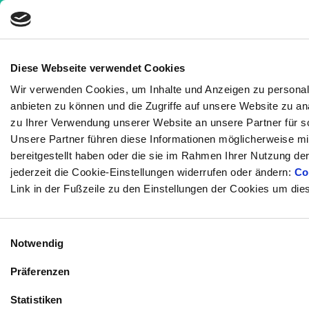
Diese Webseite verwendet Cookies
Wir verwenden Cookies, um Inhalte und Anzeigen zu personali
Nachrichten
»
Maschinelles Lernen findet
anbieten zu können und die Zugriffe auf unsere Website zu a
potenzielle Langlebigkeitsmedikamente
zu Ihrer Verwendung unserer Website an unsere Partner für s
Unsere Partner führen diese Informationen möglicherweise m
Maschinelles Lernen findet
bereitgestellt haben oder die sie im Rahmen Ihrer Nutzung d
potenzielle
jederzeit die Cookie-Einstellungen widerrufen oder ändern:
Co
Link in der Fußzeile zu den Einstellungen der Cookies um die
Langlebigkeitsmedikamente
7 Minuten
Medizinisch geprüft
Einwilligungsauswahl
Notwendig
Geschrieben von:
Präferenzen
Kornelia C. Rebel
Statistiken
Medizinisch überprüft von: