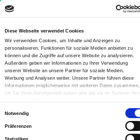
Diese Webseite verwendet Cookies
Wir verwenden Cookies, um Inhalte und Anzeigen zu
Krankheiten
»
Magen-Darm-Erkrankungen
»
personalisieren, Funktionen für soziale Medien anbieten zu
Laktoseintoleranz – Ist Milch gesund oder macht
können und die Zugriffe auf unsere Website zu analysieren.
sie uns krank?
Außerdem geben wir Informationen zu Ihrer Verwendung
unserer Website an unsere Partner für soziale Medien,
Laktoseintoleranz – Ist Milch
Werbung und Analysen weiter. Unsere Partner führen diese
gesund oder macht sie uns
Informationen möglicherweise mit weiteren Daten zusammen,
die Sie ihnen bereitgestellt haben oder die sie im Rahmen Ihre
krank?
Nutzung der Dienste gesammelt haben. Sie können jederzeit
die Cookie-Einstellungen widerrufen oder ändern:
Cookie-
Einwilligungsauswahl
Medizinisch geprüft
Notwendig
Einstellungen
. Es befindet sich auch ein Link in der Fußzeile
zu den Einstellungen der Cookies um diese jederzeit
Präferenzen
Geschrieben von:
widerrufen oder ändern zu können.
Hanni Heinrich
Statistiken