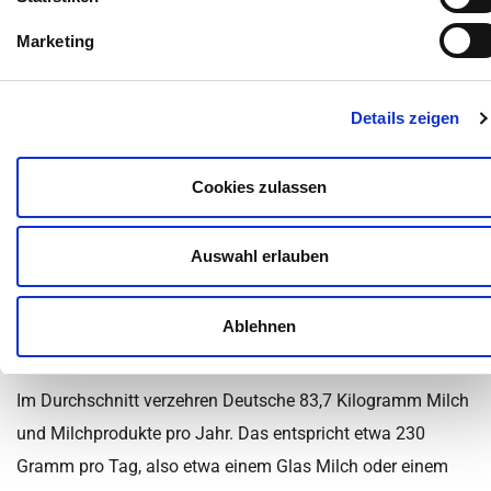
Medizinisch überprüft von:
Marketing
Inhaltsüberblick
Details zeigen
Kategorie:
Magen-Darm-Erkrankungen
Cookies zulassen
Milch hat mehr Kalorien als Cola, ist gehaltvoll und gilt
deshalb nicht als Getränk, sondern als Lebensmittel. Sie ist
bekannt dafür, dass sie Kalzium liefert und gesund ist.
Auswahl erlauben
Stimmt das überhaupt? Wo doch gefühlt jeder Deutsche
eine Milch-Unverträglichkeit aufzeigt – also eine
Ablehnen
Laktoseintoleranz.
Im Durchschnitt verzehren Deutsche 83,7 Kilogramm Milch
und Milchprodukte pro Jahr. Das entspricht etwa 230
Gramm pro Tag, also etwa einem Glas Milch oder einem