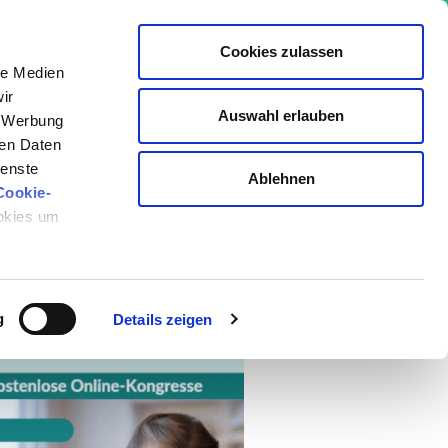
Cookies zulassen
le Medien
ir
Auswahl erlauben
, Werbung
io Akademie
ren Daten
ienste
Ablehnen
Cookie-
ge
ookies um
g
Details zeigen