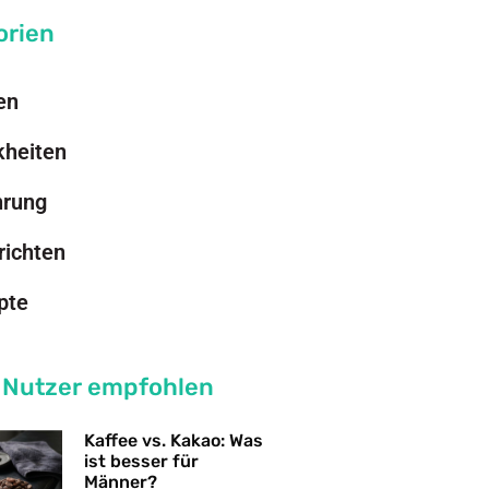
orien
en
kheiten
hrung
richten
pte
 Nutzer empfohlen
Kaffee vs. Kakao: Was
ist besser für
Männer?