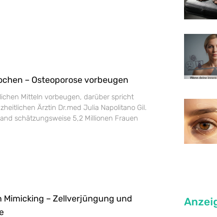
ochen – Osteoporose vorbeugen
lichen Mitteln vorbeugen, darüber spricht
zheitlichen Ärztin Dr.med Julia Napolitano Gil.
land schätzungsweise 5,2 Millionen Frauen
 Mimicking – Zellverjüngung und
Anzei
e