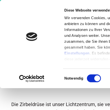
Diese Webseite verwende
Wir verwenden Cookies, um
anbieten zu können und di
Informationen zu Ihrer Ve
Wissen
Ernährung
Krankheit
und Analysen weiter. Unse
zusammen, die Sie ihnen b
gesammelt haben. Sie könn
Alle Episoden
Einstellungen
. Es befind
diese jederzeit widerrufen
#029 – Zirbeldrüs
Einwilligungsauswahl
Notwendig
unsere Hormone s
Die Zirbeldrüse ist unser Lichtzentrum, sie ve