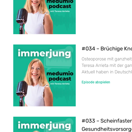
#034 – Brüchige Kn
Osteoporose mit ganzheit
Teresa Arrieta mit der gan
Aktuell haben in Deutsch
Episode abspielen
#033 – Scheinfasten
Gesundheitsvorsorg