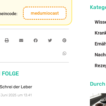
Kateg
medumiocast
heincode:
Wiss
Kran
Ernä
Nach
Reze
 FOLGE
Durch
Schrei der Leber
0. Juni 2025 um 13:41