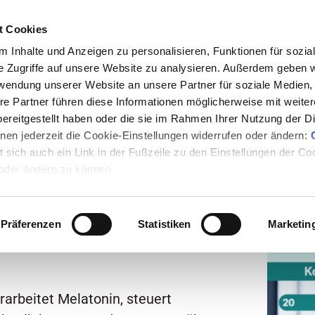
t Cookies
 Inhalte und Anzeigen zu personalisieren, Funktionen für sozia
e Zugriffe auf unsere Website zu analysieren. Außerdem geben w
rwendung unserer Website an unsere Partner für soziale Medien
en
Nachrichten
Rezepte
Events
Medum
re Partner führen diese Informationen möglicherweise mit weite
ereitgestellt haben oder die sie im Rahmen Ihrer Nutzung der D
en jederzeit die Cookie-Einstellungen widerrufen oder ändern:
Anzei
et sich auch ein Link in der Fußzeile zu den Einstellungen der C
 oder ändern zu können.
e: wie sie
Präferenzen
Statistiken
Marketin
teuert
rarbeitet Melatonin, steuert