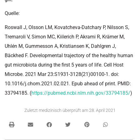
Quelle:
Roswall J, Olsson LM, Kovatcheva-Datchary P, Nilsson S,
Tremaroli V, Simon MC, Kiilerich P, Akrami R, Krämer M,
Uhlén M, Gummesson A, Kristiansen K, Dahlgren J,
Bäckhed F. Developmental trajectory of the healthy human
gut microbiota during the first 5 years of life. Cell Host
Microbe. 2021 Mar 23:S1931-3128(21)00100-1. doi:
10.1016/j.chom.2021.02.021. Epub ahead of print. PMID:
33794185. (
https://pubmed.ncbi.nlm.nih.gov/33794185/
)
Zuletzt medizinisch überprüft am
28. April 2021