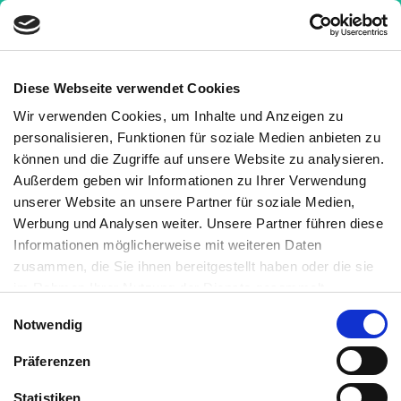
Diese Webseite verwendet Cookies
Wir verwenden Cookies, um Inhalte und Anzeigen zu
Nachrichten
»
Der lange Weg zu einer vielfältigen
personalisieren, Funktionen für soziale Medien anbieten zu
Darmflora
können und die Zugriffe auf unsere Website zu analysieren.
Außerdem geben wir Informationen zu Ihrer Verwendung
Der lange Weg zu einer
unserer Website an unsere Partner für soziale Medien,
vielfältigen Darmflora
Werbung und Analysen weiter. Unsere Partner führen diese
Informationen möglicherweise mit weiteren Daten
4 Minuten
Medizinisch geprüft
zusammen, die Sie ihnen bereitgestellt haben oder die sie
im Rahmen Ihrer Nutzung der Dienste gesammelt
haben. Sie können jederzeit die Cookie-Einstellungen
Geschrieben von:
Einwilligungsauswahl
Notwendig
widerrufen oder ändern:
Cookie-Einstellungen
. Es befindet
Kornelia C. Rebel
sich auch ein Link in der Fußzeile zu den Einstellungen der
Medizinisch überprüft von:
Präferenzen
Cookies um diese jederzeit widerrufen oder ändern zu
Saskia Bauhausen
können.
Statistiken