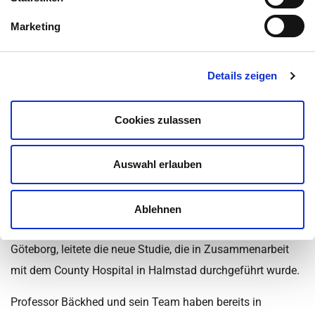
Inhaltsüberblick
Marketing
Kategorie:
Bakterien und Viren
,
Krankheiten
,
Magen-Darm-
Details zeigen
Erkrankungen
,
Nachrichten
,
News - Gesundheit
,
Ratgeber
,
Schwangerschaft
,
Wissen
Zuletzt aktualisiert am 25. November 2022 um 13:41
Cookies zulassen
Darmbakterien lernen und
Auswahl erlauben
unterstützen sich gegenseitig
Fredrik Bäckhed, Professor für Molekulare Medizin an der
Ablehnen
Sahlgrenska-Akademie der schwedischen Universität
Göteborg, leitete die neue Studie, die in Zusammenarbeit
mit dem County Hospital in Halmstad durchgeführt wurde.
Professor Bäckhed und sein Team haben bereits in