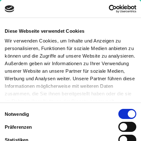
Diese Webseite verwendet Cookies
Wir verwenden Cookies, um Inhalte und Anzeigen zu
personalisieren, Funktionen für soziale Medien anbieten zu
Mastzellen sind Immunzellen aus der myeliden Reihe,
können und die Zugriffe auf unsere Website zu analysieren.
die durch ihre gespeicherten Botenstoffe (z.B.
Außerdem geben wir Informationen zu Ihrer Verwendung
Heparin und Histamin) charakterisiert werden. Sie
unserer Website an unsere Partner für soziale Medien,
erkennen Allergene (körperfremde Stoffe) und starten
Werbung und Analysen weiter. Unsere Partner führen diese
Informationen möglicherweise mit weiteren Daten
durch Ausschüttung der Botenstoffe eine
zusammen, die Sie ihnen bereitgestellt haben oder die sie
Immunreaktion, die auch als Allergie (IgE-Allergie)
im Rahmen Ihrer Nutzung der Dienste gesammelt
bezeichnet wird.
haben. Sie können jederzeit die Cookie-Einstellungen
Einwilligungsauswahl
Notwendig
Physiologisch sind sie auf die Erkennung von
widerrufen oder ändern:
Cookie-Einstellungen
. Es befindet
sich auch ein Link in der Fußzeile zu den Einstellungen der
Bakterien
, Parasiten und Tiergiften spezialisiert –
Präferenzen
Cookies um diese jederzeit widerrufen oder ändern zu
klassische allergische Reaktionen kommen seit der
können.
Statistiken
Moderne auch dazu.