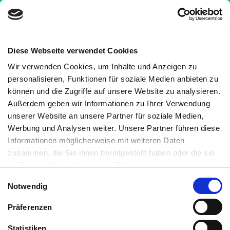
Diese Webseite verwendet Cookies
Wir verwenden Cookies, um Inhalte und Anzeigen zu
personalisieren, Funktionen für soziale Medien anbieten zu
Was ist eine Ketoazidose?
können und die Zugriffe auf unsere Website zu analysieren.
Außerdem geben wir Informationen zu Ihrer Verwendung
unserer Website an unsere Partner für soziale Medien,
Bei Betroffenen des
Diabetes Typ 1
kommt es
Werbung und Analysen weiter. Unsere Partner führen diese
gelegentlich zu einer Keto-Azidose. Diese
Informationen möglicherweise mit weiteren Daten
Stoffwechselentgleisung ist jedoch fast nur bei Typ 1
zusammen, die Sie ihnen bereitgestellt haben oder die sie
Diabetikern zu finden.
im Rahmen Ihrer Nutzung der Dienste gesammelt
Was passiert bei einer Ketoazidose?
haben. Sie können jederzeit die Cookie-Einstellungen
Einwilligungsauswahl
Aufgrund des Insulinmangels kommt es bei einer
Notwendig
widerrufen oder ändern:
Cookie-Einstellungen
. Es befindet
Ketoazidose nach einer kohlenhydratreichen Mahlzeit
sich auch ein Link in der Fußzeile zu den Einstellungen der
Präferenzen
und keinem oder zu wenig gespritztem
Insulin
zu
Cookies um diese jederzeit widerrufen oder ändern zu
einem starken Anstieg des Blutzuckers. Anstiege bis
können.
Statistiken