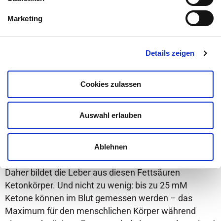
zu 1500 mg/dl sind möglich – der normale Bereich
Marketing
liegt bei 75-125 mg/dl.
Warum kommt es zur
Details zeigen
Ketoazidose?
Aufgrund des Insulinmangels (weil der Blutzucker
Cookies zulassen
nicht in den Zellen landet) kommt es zu einer
Stressreaktion, die die Freisetzung von freien
Auswahl erlauben
Fettsäuren aus den Fettdepots verstärkt. Diese freien
Fettsäuren können jedoch aufgrund des stark
erhöhten Blutzuckers nicht wie normal
Ablehnen
verstoffwechselt werden.
Daher bildet die Leber aus diesen Fettsäuren
Ketonkörper. Und nicht zu wenig: bis zu 25 mM
Ketone können im Blut gemessen werden – das
Maximum für den menschlichen Körper während