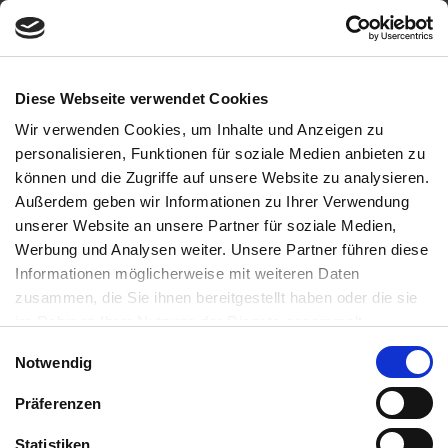
Diese Webseite verwendet Cookies
Wir verwenden Cookies, um Inhalte und Anzeigen zu
personalisieren, Funktionen für soziale Medien anbieten zu
können und die Zugriffe auf unsere Website zu analysieren.
x
Außerdem geben wir Informationen zu Ihrer Verwendung
unserer Website an unsere Partner für soziale Medien,
​Louis Weidenkopf
Werbung und Analysen weiter. Unsere Partner führen diese
Informationen möglicherweise mit weiteren Daten
Louis Weidenkopf ist klinischer Psycho-Neuro-
zusammen, die Sie ihnen bereitgestellt haben oder die sie
Immunologe und Gesundheitscoach. Seine eigene
im Rahmen Ihrer Nutzung der Dienste gesammelt
Krankheitsgeschichte brachte ihn dazu, sich damit
haben. Sie können jederzeit die Cookie-Einstellungen
Einwilligungsauswahl
Notwendig
auseinanderzusetzen wie Psyche und Körper in
widerrufen oder ändern:
Cookie-Einstellungen
. Es befindet
Beziehung zueinander stehen und gegenseitig
sich auch ein Link in der Fußzeile zu den Einstellungen der
Präferenzen
Symptome verbessern aber auch verschlechtern
Cookies um diese jederzeit widerrufen oder ändern zu
können.
können.
Statistiken